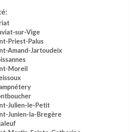
té:
riat
uviat-sur-Vige
nt-Priest-Palus
int-Amand-Jartoudeix
issannes
int-Moreil
eissoux
ampnétery
ntboucher
nt-Julien-le-Petit
int-Junien-la-Bregère
jaleuf