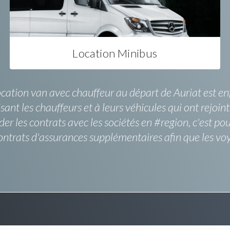
Location Minibus
cation van avec chauffeur au départ de Auriat est enfin
ant les chauffeurs et à leurs véhicules qui ont rejoint
der les contrats avec les sociétés en #region, c'est p
contrats d'assurances supplémentaires afin que les vo