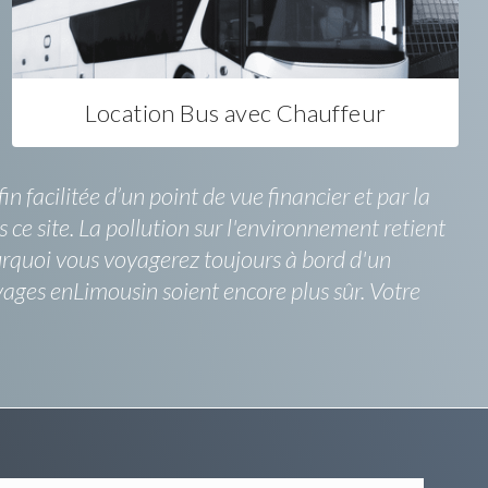
Location Bus avec Chauffeur
 facilitée d’un point de vue financier et par la
s ce site. La pollution sur l'environnement retient
ourquoi vous voyagerez toujours à bord d'un
yages enLimousin soient encore plus sûr. Votre