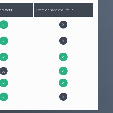
hauffeur
Location sans chauffeur
✓
X
✓
X
✓
✓
X
✓
✓
✓
✓
X