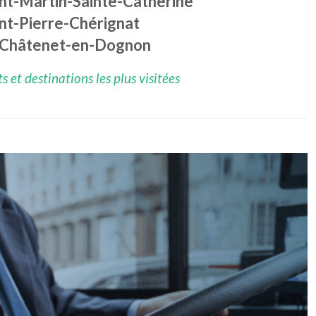
int-Martin-Sainte-Catherine
int-Pierre-Chérignat
 Châtenet-en-Dognon
 et destinations les plus visitées