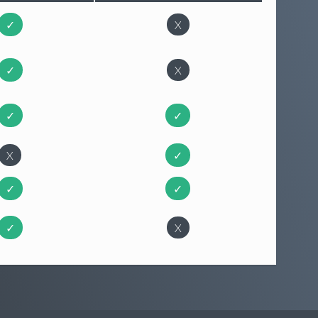
✓
X
✓
X
✓
✓
X
✓
✓
✓
✓
X