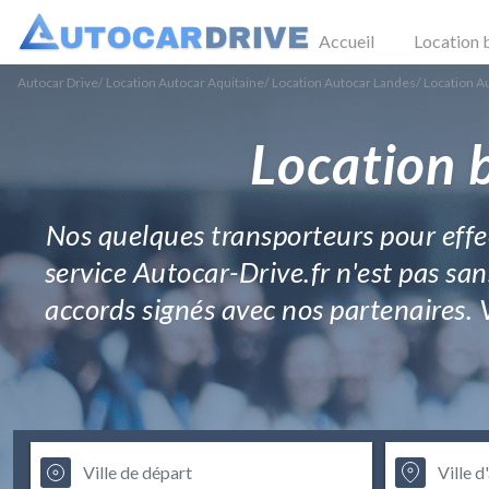
Accueil
Location 
Autocar Drive
/
Location Autocar Aquitaine
/
Location Autocar Landes
/
Location A
Location 
Nos quelques transporteurs pour effec
service Autocar-Drive.fr n'est pas sans
accords signés avec nos partenaires. 