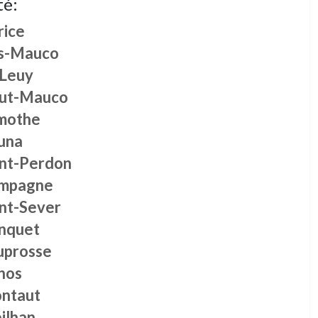
té:
rice
s-Mauco
 Leuy
ut-Mauco
mothe
una
int-Perdon
mpagne
int-Sever
nquet
uprosse
nos
ntaut
ilhan