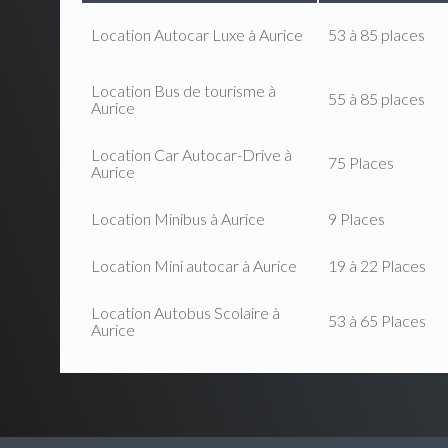
Location Autocar Luxe à Aurice
53 à 85 places
Location Bus de tourisme à
55 à 85 places
Aurice
Location Car Autocar-Drive à
75 Places
Aurice
Location Minibus à Aurice
9 Places
Location Mini autocar à Aurice
19 à 22 Places
Location Autobus Scolaire à
53 à 65 Places
Aurice