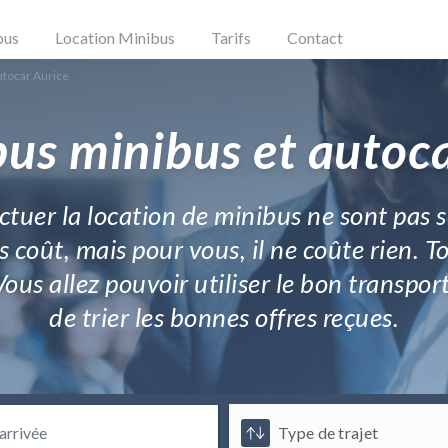
bus
Location Minibus
Tarifs
Contact
utocar Aurice
bus minibus et autoca
tuer la location de minibus ne sont pas 
 coût, mais pour vous, il ne coûte rien. To
Vous allez pouvoir utiliser le bon transpo
de trier les bonnes offres reçues.