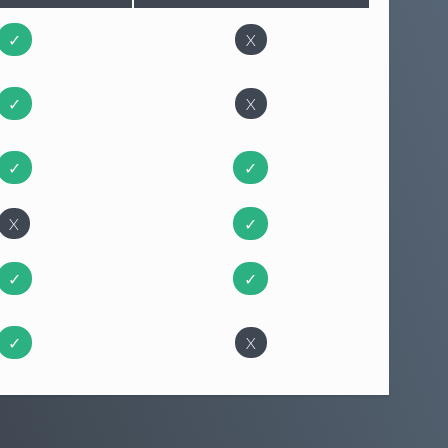
✓
X
✓
X
✓
✓
X
✓
✓
✓
✓
X