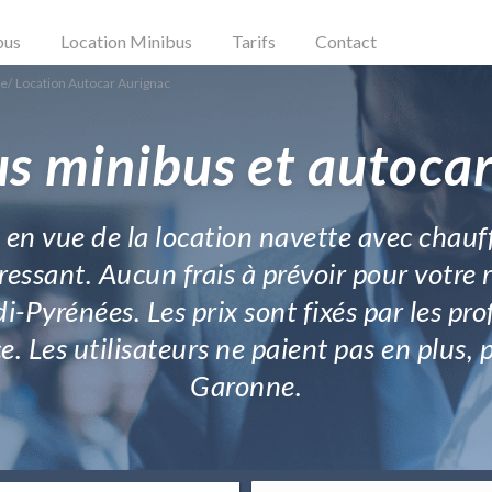
bus
Location Minibus
Tarifs
Contact
ne
/
Location Autocar Aurignac
s minibus et autoca
s en vue de la location navette avec chau
éressant. Aucun frais à prévoir pour votre
i-Pyrénées. Les prix sont fixés par les prof
e. Les utilisateurs ne paient pas en plus,
Garonne.