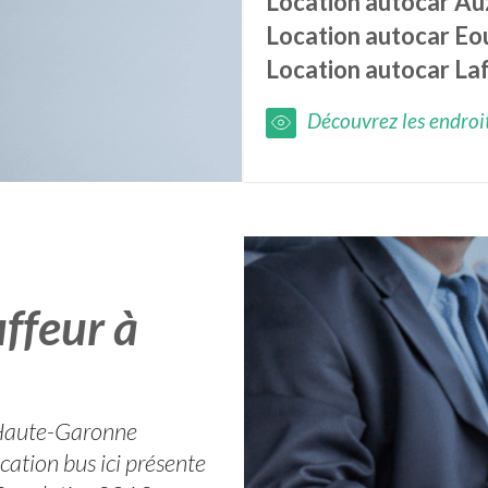
Location autocar
Au
Location autocar
Eo
Location autocar
Laf
Découvrez les endroits
ffeur à
r Haute-Garonne
cation bus ici présente