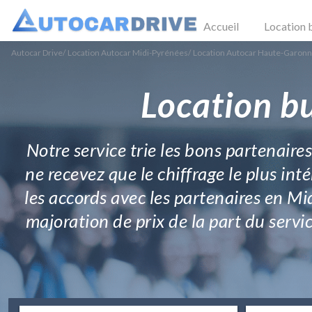
Accueil
Location 
Autocar Drive
/
Location Autocar Midi-Pyrénées
/
Location Autocar Haute-Garon
Location bu
Notre service trie les bons partenaire
ne recevez que le chiffrage le plus int
les accords avec les partenaires en Mid
majoration de prix de la part du servic