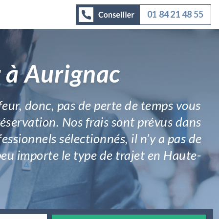
01 84 21 48 55
r à Aurignac
ffeur, donc, pas de perte de temps vous
 réservation. Nos frais sont prévus dans
essionnels sélectionnés, il n’y a pas de
 peu importe le type de trajet en Haute-