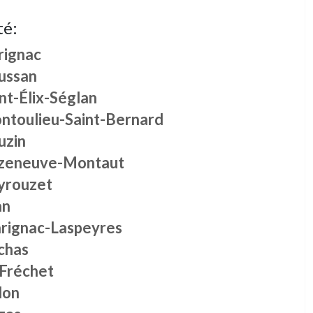
té:
rignac
ussan
nt-Élix-Séglan
ntoulieu-Saint-Bernard
uzin
zeneuve-Montaut
yrouzet
an
rignac-Laspeyres
chas
 Fréchet
lon