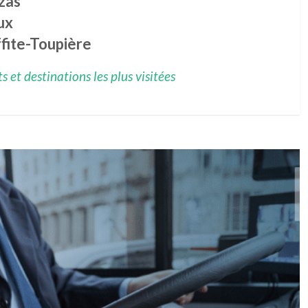
zas
ux
fite-Toupière
 et destinations les plus visitées