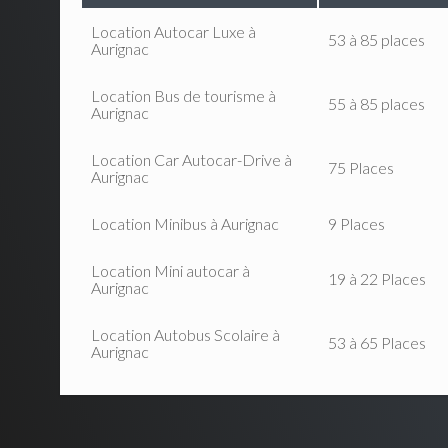
Location Autocar Luxe à
53 à 85 places
Aurignac
Location Bus de tourisme à
55 à 85 places
Aurignac
Location Car Autocar-Drive à
75 Places
Aurignac
Location Minibus à Aurignac
9 Places
Location Mini autocar à
19 à 22 Places
Aurignac
Location Autobus Scolaire à
53 à 65 Places
Aurignac