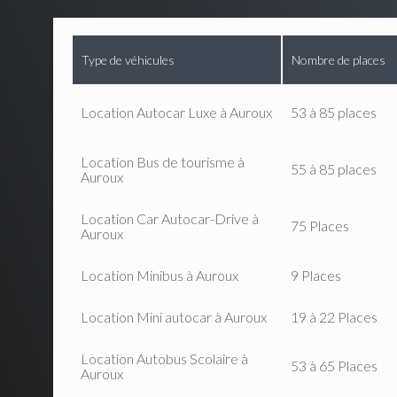
Type de véhicules
Nombre de places
Location Autocar Luxe à Auroux
53 à 85 places
Location Bus de tourisme à
55 à 85 places
Auroux
Location Car Autocar-Drive à
75 Places
Auroux
Location Minibus à Auroux
9 Places
Location Mini autocar à Auroux
19 à 22 Places
Location Autobus Scolaire à
53 à 65 Places
Auroux