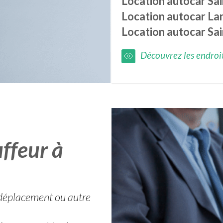
Location autocar
Sa
Location autocar
La
Location autocar
Sa
Découvrez les endroits
ffeur à
t déplacement ou autre