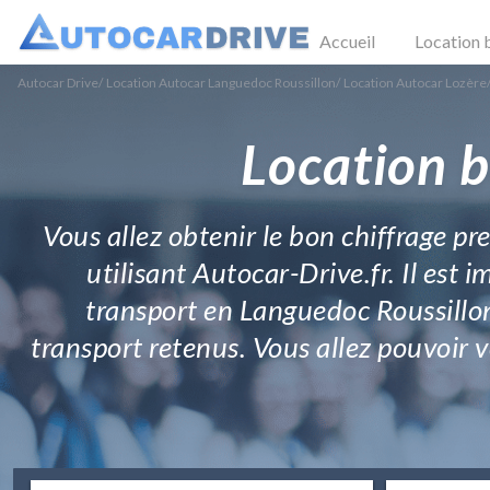
Accueil
Location 
Autocar Drive
/
Location Autocar Languedoc Roussillon
/
Location Autocar Lozère
Location b
Vous allez obtenir le bon chiffrage p
utilisant Autocar-Drive.fr. Il est
transport en Languedoc Roussillon.
transport retenus. Vous allez pouvoir v