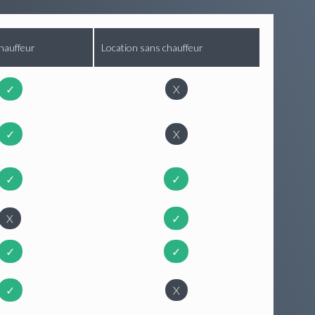
hauffeur
Location sans chauffeur
✓
X
✓
X
✓
✓
X
✓
✓
✓
✓
X