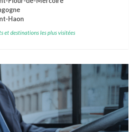
int-Flour-de-Mercoire
ngogne
int-Haon
 et destinations les plus visitées