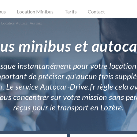
bus
Location Minibus
Tarifs
Contact
/
Location Autocar Auroux
us minibus et autoc
resque instantanément pour votre locatio
 important de préciser qu'aucun frais sup
 Le service Autocar-Drive.fr règle cela av
ous concentrer sur votre mission sans perd
reçus pour le transport en Lozère.