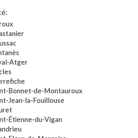
té:
roux
astanier
ussac
ntanès
val-Atger
cles
rrefiche
int-Bonnet-de-Montauroux
nt-Jean-la-Fouillouse
uret
int-Étienne-du-Vigan
andrieu