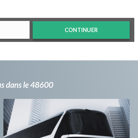
?
CONTINUER
bus dans le 48600