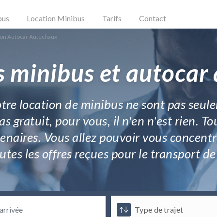
bus
Location Minibus
Tarifs
Contact
ion Autocar Autechaux
s minibus et autocar
re location de minibus ne sont pas seule
s gratuit, pour vous, il n'en n'est rien. T
tenaires. Vous allez pouvoir vous concentr
utes les offres reçues pour le transport 