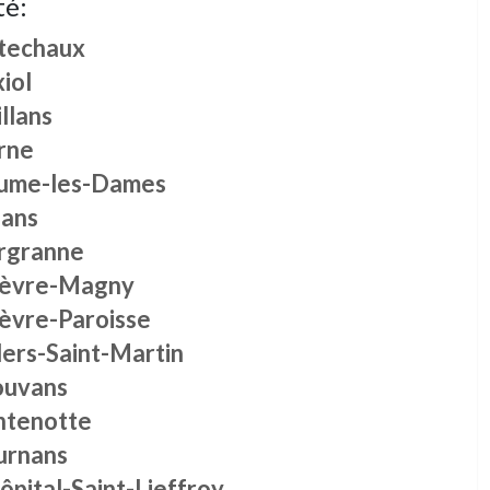
té:
techaux
iol
llans
rne
ume-les-Dames
lans
rgranne
èvre-Magny
èvre-Paroisse
lers-Saint-Martin
ouvans
ntenotte
urnans
ôpital-Saint-Lieffroy