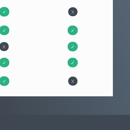
✓
X
✓
✓
X
✓
✓
✓
✓
X