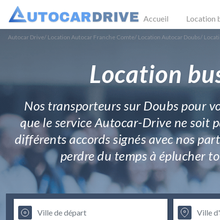
Accueil
Location 
Autocar Drive
/
Location Autocar Franche Comte
/
Location Autocar Doubs
/
Locat
Location bu
Nos transporteurs sur Doubs pour vot
que le service Autocar-Drive ne soit pa
différents accords signés avec nos par
perdre du temps à éplucher to