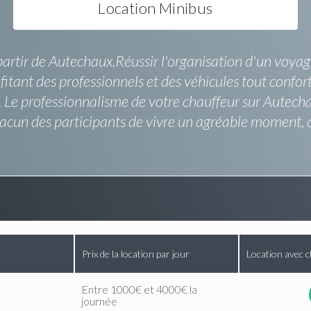
Location Minibus
partir de Autechaux.Réussir l'organisation d'un voyage
itant des professionnels et des véhicules tout confort. 
t. Le professionnalisme de votre chauffeur sur Autech
acun des participants de vivre un agréable moment, a
Prix de la location par jour
Location avec c
Entre 1000€ et 4000€ la
journée