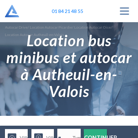
01 84 21 48 55
Autocar Drive
/
Location Autocar Picardie
/
Location Autocar Oise
/
Location bus
Location Autocar Autheuil-en-Valois
minibus et autocar
à Autheuil-en-
Valois
CONTINUER