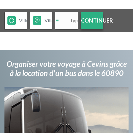
CONTINUER
Organiser votre voyage à Cevins grâce
à la location d'un bus dans le 60890