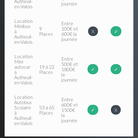
Autheuil-
journée
en-Valois
Location
Entre
Minibus
9
100€ et
à
X
✓
Places
600€ la
Autheuil-
journée
en-Valois
Location
Entre
Mini
500€ et
autocar
19 à 22
1800€
✓
✓
à
Places
la
Autheuil-
journée
en-Valois
Location
Entre
Autobus
600€ et
Scolaire
53 à 65
1500€
✓
X
à
Places
la
Autheuil-
journée
en-Valois