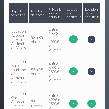
Prix de la
Location
Location
Type de
Nombre
location
avec
sans
véhicules
de places
par jour
chauffeur
chauffeur
Entre
Location
1000€
Autocar
53 à 85
et
Luxe à
✓
X
places
4000€
Autheuil-
la
en-Valois
journée
Location
Entre
Bus de
800€ et
tourisme
55 à 85
2500€
✓
X
à
places
la
Autheuil-
journée
en-Valois
Location
Entre
Car
600€ et
Autocar-
75
1500€
✓
✓
Drive à
Places
la