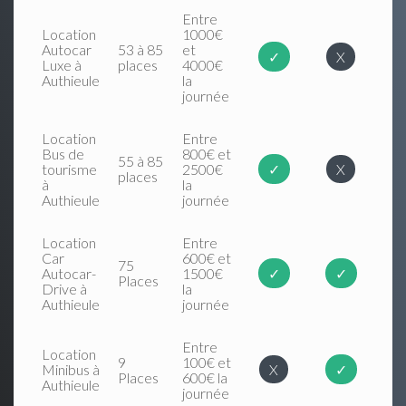
Entre
Location
1000€
Autocar
53 à 85
et
✓
X
Luxe à
places
4000€
Authieule
la
journée
Location
Entre
Bus de
800€ et
55 à 85
tourisme
2500€
✓
X
places
à
la
Authieule
journée
Location
Entre
Car
600€ et
75
Autocar-
1500€
✓
✓
Places
Drive à
la
Authieule
journée
Entre
Location
9
100€ et
Minibus à
X
✓
Places
600€ la
Authieule
journée