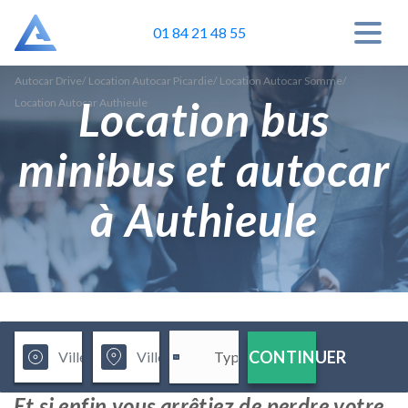
01 84 21 48 55
Autocar Drive
/
Location Autocar Picardie
/
Location Autocar Somme
/
Location bus
Location Autocar Authieule
minibus et autocar
à Authieule
CONTINUER
Et si enfin vous arrêtiez de perdre votre