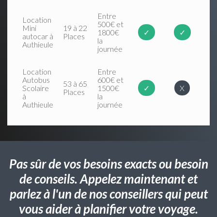
Entre
Location
500€ et
Mini
19 à 22
1800€
✓
✓
autocar à
Places
la
Authieule
journée
Location
Entre
Autobus
600€ et
53 à 65
Scolaire
1500€
✓
X
Places
à
la
Authieule
journée
Pas sûr de vos besoins exacts ou besoin
de conseils. Appelez maintenant et
parlez à l'un de nos conseillers qui peut
vous aider à planifier votre voyage.