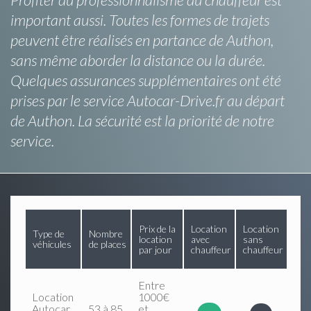
important aussi. Toutes les formes de trajets
peuvent être réalisés en partance de Authon,
sans même aborder la distance ou la durée.
Quelques assurances supplémentaires ont été
prises par le service Autocar-Drive.fr au départ
de Authon. La sécurité est la priorité de notre
service.
Prix de la
Location
Location
Type de
Nombre
location
avec
sans
véhicules
de places
par jour
chauffeur
chauffeur
Entre
Location
1000€
Autocar
53 à 85
et