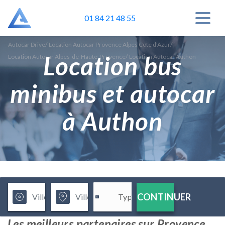
01 84 21 48 55
Autocar Drive
/
Location Autocar Provence Alpes Côte d'Azur
/
Location bus
Location Autocar Alpes-de-Haute-Provence
/
Location Autocar Authon
minibus et autocar
à Authon
CONTINUER
Les meilleurs partenaires sur Provence