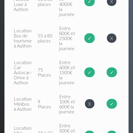
✓
X
Luxe à
places
4000€
Authon
la
journée
Entre
Location
800€ et
Bus de
55 à 85
2500€
✓
X
tourisme
places
la
à Authon
journée
Location
Entre
Car
600€ et
75
Autocar-
1500€
✓
✓
Places
Drive à
la
Authon
journée
Entre
Location
9
100€ et
Minibus
X
✓
Places
600€ la
à Authon
journée
Entre
Location
500€ et
Mini
19 à 22