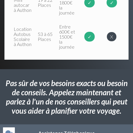
1800€
✓
✓
autocar
Places
la
à Authon
journée
Entre
Location
600€ et
Autobus
53 à 65
1500€
✓
X
Scolaire
Places
la
à Authon
journée
Pas sûr de vos besoins exacts ou besoin
de conseils. Appelez maintenant et
parlez à l'un de nos conseillers qui peut
vous aider à planifier votre voyage.
Assistance Téléphonique