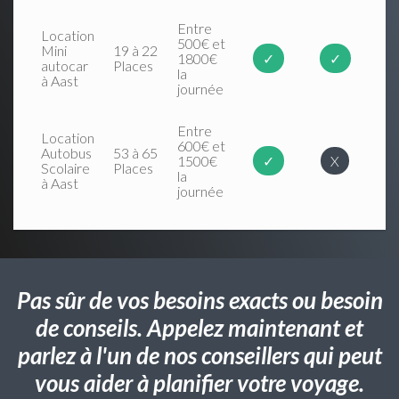
Entre
Location
500€ et
Mini
19 à 22
1800€
✓
✓
autocar
Places
la
à Aast
journée
Entre
Location
600€ et
Autobus
53 à 65
1500€
✓
X
Scolaire
Places
la
à Aast
journée
Pas sûr de vos besoins exacts ou besoin
de conseils. Appelez maintenant et
parlez à l'un de nos conseillers qui peut
vous aider à planifier votre voyage.