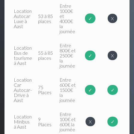
Entre
Location
1000€
Autocar
53 à 85
et
✓
X
Luxe à
places
4000€
Aast
la
journée
Entre
Location
800€ et
Bus de
55 à 85
2500€
✓
X
tourisme
places
la
à Aast
journée
Location
Entre
Car
600€ et
75
Autocar-
1500€
✓
✓
Places
Drive à
la
Aast
journée
Entre
Location
9
100€ et
Minibus
X
✓
Places
600€ la
à Aast
journée