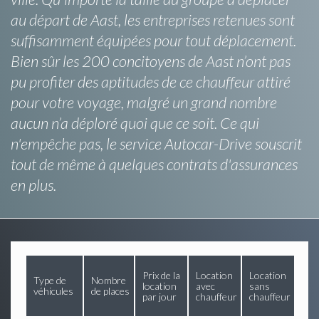
au départ de Aast, les entreprises retenues sont
suffisamment équipées pour tout déplacement.
Bien sûr les 200 concitoyens de Aast n’ont pas
pu profiter des aptitudes de ce chauffeur attiré
pour votre voyage, malgré un grand nombre
aucun n’a déploré quoi que ce soit. Ce qui
n'empêche pas, le service Autocar-Drive souscrit
tout de même à quelques contrats d'assurances
en plus.
Prix de la
Location
Location
Type de
Nombre
location
avec
sans
véhicules
de places
par jour
chauffeur
chauffeur