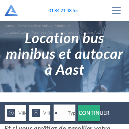
01 84 21 48 55
Autocar Drive
/
Location Autocar Aquitaine
/
Location bus
Location Autocar Pyrénées-Atlantiques
/
Location Autocar Aast
minibus et autocar
à Aast
CONTINUER
Et si vous arrêtiez de gaspiller votre