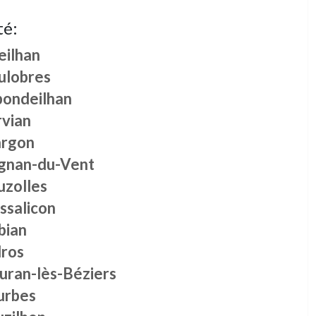
té:
eilhan
ulobres
pondeilhan
rvian
rgon
ignan-du-Vent
uzolles
ssalicon
bian
lros
uran-lès-Béziers
urbes