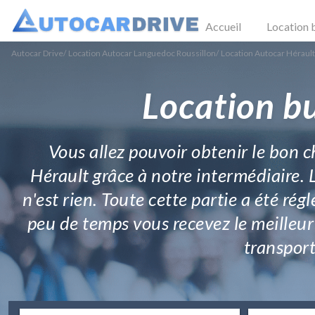
Accueil
Location 
Autocar Drive
/
Location Autocar Languedoc Roussillon
/
Location Autocar Hérault
Location b
Vous allez pouvoir obtenir le bon 
Hérault grâce à notre intermédiaire. 
n'est rien. Toute cette partie a été ré
peu de temps vous recevez le meilleur 
transport