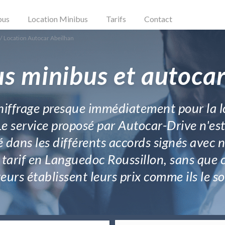
bus
Location Minibus
Tarifs
Contact
/
Location Autocar Abeilhan
us minibus et autocar
chiffrage presque immédiatement pour la 
Le service proposé par Autocar-Drive n'est 
glé dans les différents accords signés avec 
tarif en Languedoc Roussillon, sans que c
eurs établissent leurs prix comme ils le s