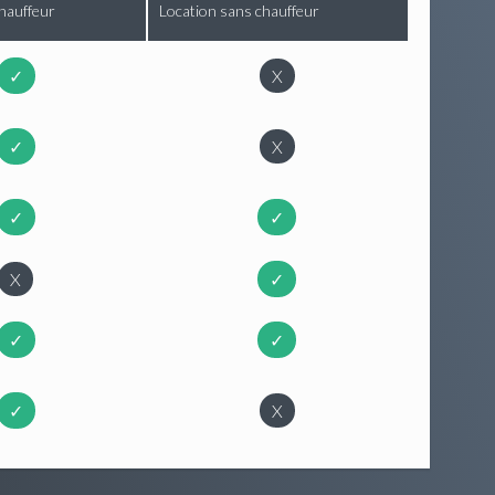
hauffeur
Location sans chauffeur
✓
X
✓
X
✓
✓
X
✓
✓
✓
✓
X