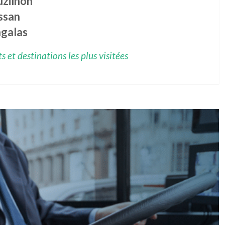
uzilhon
ssan
galas
 et destinations les plus visitées