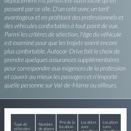
déplacement n'a jamais été aussi facile qu'en
passant par ce site. D'un coté avec un tarif
avantageux et en profitant des professionnels et
des véhicules confortables à tout point de vue.
Parmi les critères de sélection, l'âge du véhicule
est examiné pour que les trajets soient encore
plus confortable. Autocar-Drive fait le choix de
prendre quelques assurances supplémentaires
pour correspondre aux exigences de la profession
et couvrir au mieux les passagers et n'importe
quelle personne sur Val-de-Marne ou ailleurs.
Prix de la
Location
Location
Type de
Nombre
location
avec
sans
véhicules
de places
par jour
chauffeur
chauffeur