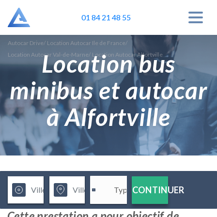
01 84 21 48 55
Autocar Drive
/
Location Autocar Ile de France
/
Location bus
Location Autocar Val-de-Marne
/
Location Autocar Alfortville
minibus et autocar
à Alfortville
CONTINUER
Cette prestation a pour objectif de