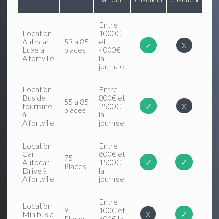
Entre
Location
1000€
Autocar
53 à 85
et
✓
X
Luxe à
places
4000€
Alfortville
la
journée
Location
Entre
Bus de
800€ et
55 à 85
tourisme
2500€
✓
X
places
à
la
Alfortville
journée
Location
Entre
Car
600€ et
75
Autocar-
1500€
✓
✓
Places
Drive à
la
Alfortville
journée
Entre
Location
9
100€ et
Minibus à
X
✓
Places
600€ la