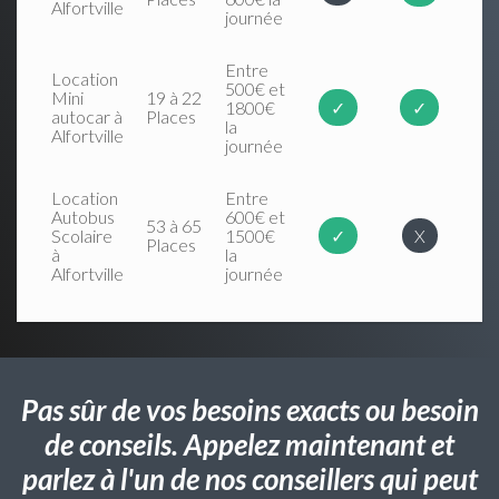
Alfortville
journée
Entre
Location
500€ et
Mini
19 à 22
1800€
✓
✓
autocar à
Places
la
Alfortville
journée
Location
Entre
Autobus
600€ et
53 à 65
Scolaire
1500€
✓
X
Places
à
la
Alfortville
journée
Pas sûr de vos besoins exacts ou besoin
de conseils. Appelez maintenant et
parlez à l'un de nos conseillers qui peut