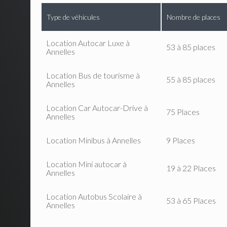
Type de véhicules
Nombre de places
Location Autocar Luxe à
53 à 85 places
Annelles
Location Bus de tourisme à
55 à 85 places
Annelles
Location Car Autocar-Drive à
75 Places
Annelles
Location Minibus à Annelles
9 Places
Location Mini autocar à
19 à 22 Places
Annelles
Location Autobus Scolaire à
53 à 65 Places
Annelles