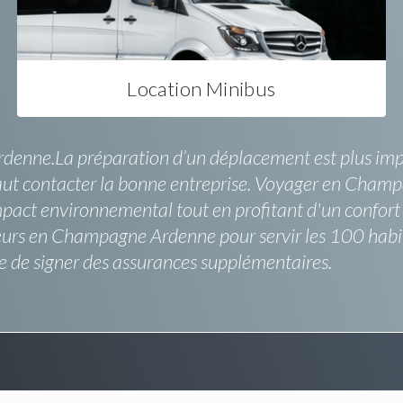
Location Minibus
denne.La préparation d’un déplacement est plus impor
vaut contacter la bonne entreprise. Voyager en Champ
mpact environnemental tout en profitant d'un confort t
uffeurs en Champagne Ardenne pour servir les 100 hab
e de signer des assurances supplémentaires.