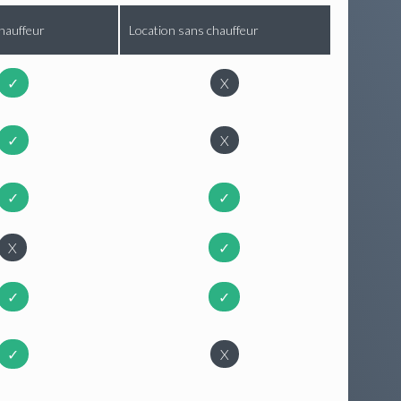
hauffeur
Location sans chauffeur
✓
X
✓
X
✓
✓
X
✓
✓
✓
✓
X