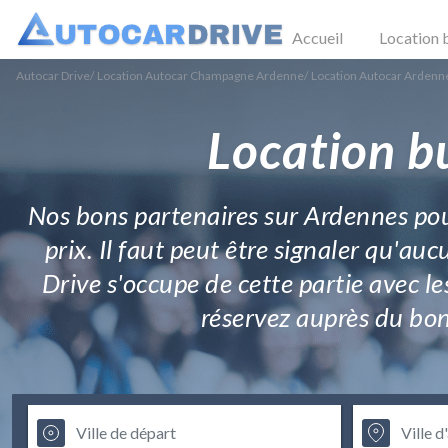
Accueil
Location 
Autocar Drive
/
Location Autocar Champagne Ardenne
/
Location Autocar Ardenn
Location b
Nos bons partenaires sur Ardennes pour
prix. Il faut peut être signaler qu'au
Drive s'occupe de cette partie avec l
réservez auprès du bon