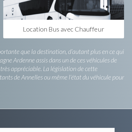
Location Bus avec Chauffeur
tante que la destination, d’autant plus en ce qui
agne Ardenne assis dans un de ces véhicules de
rès appréciable. La législation de cette
itants de Annelles ou même l’état du véhicule pour