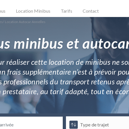
bus
Location Minibus
Tarifs
Contact
es
/
Location Autocar Annelles
us minibus et autocar
 réaliser cette location de minibus ne so
cun frais supplémentaire n’est à prévoir p
es professionnels du transport retenus apr
 prestataire, au tarif adapté, tout en éco