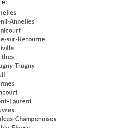
té:
nelles
nil-Annelles
gnicourt
lle-sur-Retourne
iville
rthes
ugny-Trugny
il
ermes
ncourt
nt-Laurent
uvres
ulces-Champenoises
bly-Fleury