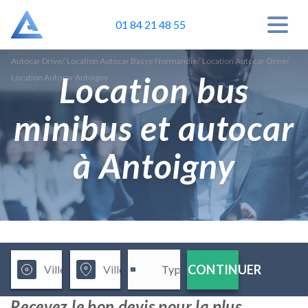
01 84 21 48 55
Autocar Drive
/
Location Autocar Basse Normandie
/
Location Autocar Orne
/
Location bus
Location Autocar Antoigny
minibus et autocar
à Antoigny
CONTINUER
Recevez le bon devis pour la plus