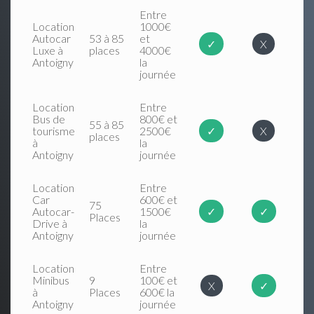
Entre
Location
1000€
Autocar
53 à 85
et
✓
X
Luxe à
places
4000€
Antoigny
la
journée
Location
Entre
Bus de
800€ et
55 à 85
tourisme
2500€
✓
X
places
à
la
Antoigny
journée
Location
Entre
Car
600€ et
75
Autocar-
1500€
✓
✓
Places
Drive à
la
Antoigny
journée
Location
Entre
Minibus
9
100€ et
X
✓
à
Places
600€ la
Antoigny
journée