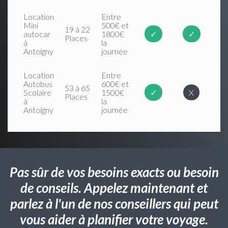
Location
Entre
Mini
500€ et
19 à 22
autocar
1800€
✓
✓
Places
à
la
Antoigny
journée
Location
Entre
Autobus
600€ et
53 à 65
Scolaire
1500€
✓
X
Places
à
la
Antoigny
journée
Pas sûr de vos besoins exacts ou besoin
de conseils. Appelez maintenant et
parlez à l'un de nos conseillers qui peut
vous aider à planifier votre voyage.