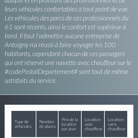
leurs véhicules confortables à tout point de vue.
Les véhicules des parcs de ces professionnels du
61 sont récents, ainsi le confort est supérieur à
bord. Il faut l'admettre aucune entreprise de
Antoigny n’a réussi à faire voyager les 100
habitants, cependant chacun de ces passagers
qui ont réservé une navette avec chauffeur sur le
#codePostalDepartement# sont tout de même
satisfaits du service.
Prix de la
Location
Location
Type de
Nombre
location
avec
sans
véhicules
de places
par jour
chauffeur
chauffeur