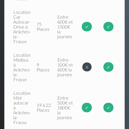
Location
Car
Entre
Autocar-
600€ et
75
Drive à
1500€
✓
✓
Places
Arâches-
la
la-
journée
Frasse
Location
Minibus
Entre
à
9
100€ et
X
✓
Arâches-
Places
600€ la
la-
journée
Frasse
Location
Mini
Entre
autocar
500€ et
19 à 22
à
1800€
✓
✓
Places
Arâches-
la
la-
journée
Frasse