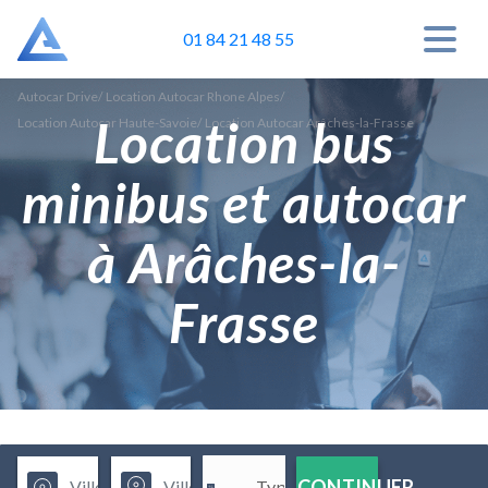
01 84 21 48 55
Autocar Drive
/
Location Autocar Rhone Alpes
/
Location bus
Location Autocar Haute-Savoie
/
Location Autocar Arâches-la-Frasse
minibus et autocar
à Arâches-la-
Frasse
CONTINUER