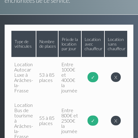
enchantées de ce service.
Prix de la
Location
Location
Type de
Nombre
location
avec
sans
véhicules
de places
par jour
chauffeur
chauffeur
Location
Entre
Autocar
1000€
Luxe à
53 à 85
et
✓
X
Arâches-
places
4000€
la-
la
Frasse
journée
Location
Bus de
Entre
tourisme
800€ et
55 à 85
à
2500€
✓
X
places
Arâches-
la
la-
journée
Frasse