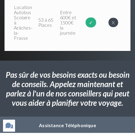
Location
Autobus
Entre
Scolaire
600€ et
53 à 65
à
1500€
✓
X
Places
Arâches-
la
la-
journée
Frasse
Pas sûr de vos besoins exacts ou besoin
de conseils. Appelez maintenant et
parlez à l'un de nos conseillers qui peut
vous aider à planifier votre voyage.
Assistance Téléphonique