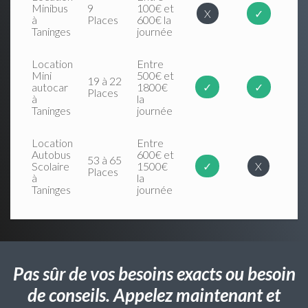
Minibus
9
100€ et
X
✓
à
Places
600€ la
Taninges
journée
Location
Entre
Mini
500€ et
19 à 22
autocar
1800€
✓
✓
Places
à
la
Taninges
journée
Location
Entre
Autobus
600€ et
53 à 65
Scolaire
1500€
✓
X
Places
à
la
Taninges
journée
Pas sûr de vos besoins exacts ou besoin
de conseils. Appelez maintenant et