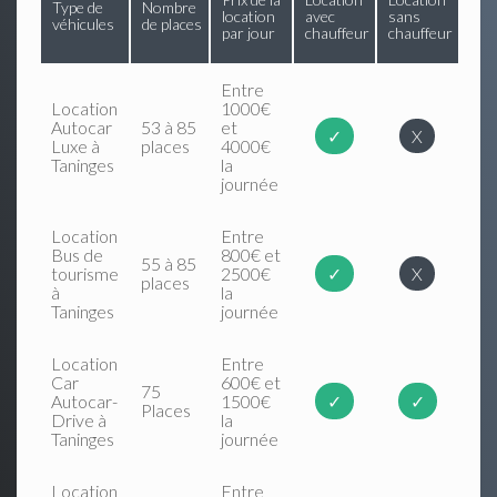
Type de
Nombre
location
avec
sans
véhicules
de places
par jour
chauffeur
chauffeur
Entre
Location
1000€
Autocar
53 à 85
et
✓
X
Luxe à
places
4000€
Taninges
la
journée
Location
Entre
Bus de
800€ et
55 à 85
tourisme
2500€
✓
X
places
à
la
Taninges
journée
Location
Entre
Car
600€ et
75
Autocar-
1500€
✓
✓
Places
Drive à
la
Taninges
journée
Location
Entre