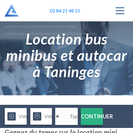
01 84 21 48 55
Autocar Drive
/
Location Autocar Rhone Alpes
/
Location bus
Location Autocar Haute-Savoie
/
Location Autocar Taninges
minibus et autocar
à Taninges
CONTINUER
Gagnez du temps sur la location mini