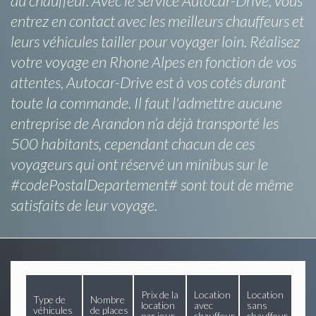
du chauffeur. Avec le service Autocar-Drive, vous
entrez en contact avec les meilleurs chauffeurs et
leurs véhicules tailler pour voyager loin. Réalisez
votre voyage en Rhone Alpes en fonction de vos
attentes, Autocar-Drive est à vos cotés durant
toute la commande. Il faut l'admettre aucune
entreprise de Arandon n’a déjà transporté les
500 habitants, cependant chacun de ces
voyageurs qui ont réservé un minibus sur le
#codePostalDepartement# sont tout de même
satisfaits de leur voyage.
Prix de la
Location
Location
Type de
Nombre
location
avec
sans
véhicules
de places
par jour
chauffeur
chauffeur