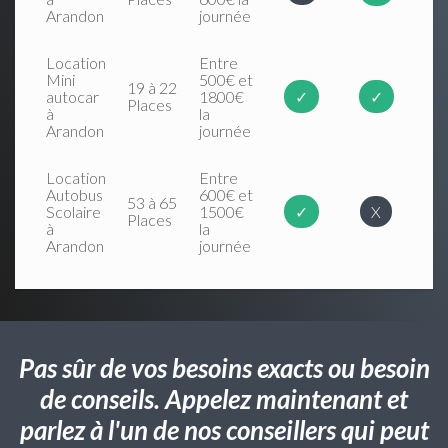
Arandon
journée
Location
Entre
Mini
500€ et
19 à 22
autocar
1800€
✓
✓
Places
à
la
Arandon
journée
Location
Entre
Autobus
600€ et
53 à 65
Scolaire
1500€
✓
X
Places
à
la
Arandon
journée
Pas sûr de vos besoins exacts ou besoin
de conseils. Appelez maintenant et
parlez à l'un de nos conseillers qui peut