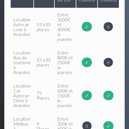
Entre
Location
1000€
Autocar
53 à 85
et
✓
X
Luxe à
places
4000€
Arandon
la
journée
Location
Entre
Bus de
800€ et
55 à 85
tourisme
2500€
✓
X
places
à
la
Arandon
journée
Location
Entre
Car
600€ et
75
Autocar-
1500€
✓
✓
Places
Drive à
la
Arandon
journée
Location
Entre
Minibus
9
100€ et
X
✓
à
Places
600€ la