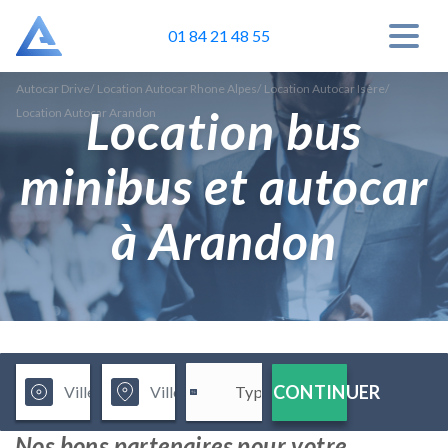
01 84 21 48 55
Autocar Drive
/
Location Autocar Rhone Alpes
/
Location Autocar Isère
/
Location bus
Location Autocar Arandon
minibus et autocar
à Arandon
CONTINUER
Nos bons partenaires pour votre