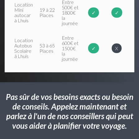
Entre
Location
500€ et
Mini
19 à 22
1800€
✓
✓
autocar
Places
la
à Lhuis
journée
Entre
Location
600€ et
Autobus
53 à 65
1500€
✓
X
Scolaire
Places
la
à Lhuis
journée
Pas sûr de vos besoins exacts ou besoin
de conseils. Appelez maintenant et
parlez à l'un de nos conseillers qui peut
vous aider à planifier votre voyage.