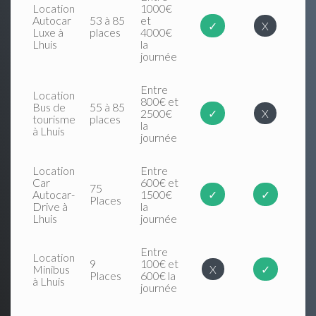
Location
1000€
Autocar
53 à 85
et
✓
X
Luxe à
places
4000€
Lhuis
la
journée
Entre
Location
800€ et
Bus de
55 à 85
2500€
✓
X
tourisme
places
la
à Lhuis
journée
Location
Entre
Car
600€ et
75
Autocar-
1500€
✓
✓
Places
Drive à
la
Lhuis
journée
Entre
Location
9
100€ et
Minibus
X
✓
Places
600€ la
à Lhuis
journée