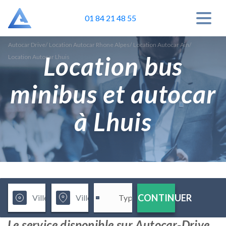
01 84 21 48 55
Autocar Drive
/
Location Autocar Rhone Alpes
/
Location Autocar Ain
/
Location bus
Location Autocar Lhuis
minibus et autocar
à Lhuis
CONTINUER
Le service disponible sur Autocar-Drive