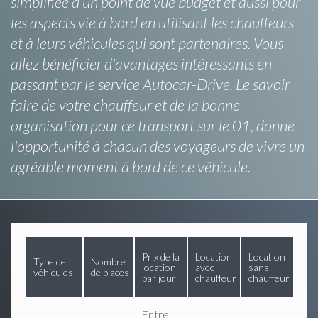
simplifiée d’un point de vue budget et aussi pour
les aspects vie à bord en utilisant les chauffeurs
et à leurs véhicules qui sont partenaires. Vous
allez bénéficier d'avantages intéressants en
passant par le service Autocar-Drive. Le savoir
faire de votre chauffeur et de la bonne
organisation pour ce transport sur le 01, donne
l'opportunité à chacun des voyageurs de vivre un
agréable moment à bord de ce véhicule.
Prix de la
Location
Location
Type de
Nombre
location
avec
sans
véhicules
de places
par jour
chauffeur
chauffeur
Entre