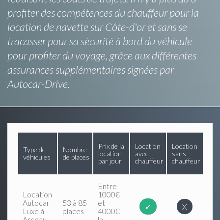
profiter des compétences du chauffeur pour la
location de navette sur Côte-d'or et sans se
tracasser pour sa sécurité à bord du véhicule
pour profiter du voyage, grâce aux différentes
assurances supplémentaires signées par
Autocar-Drive.
Prix de la
Location
Location
Type de
Nombre
location
avec
sans
véhicules
de places
par jour
chauffeur
chauffeur
Entre
Location
1000€
Autocar
53 à 85
et
✓
X
Luxe à
places
4000€
Arceau
la