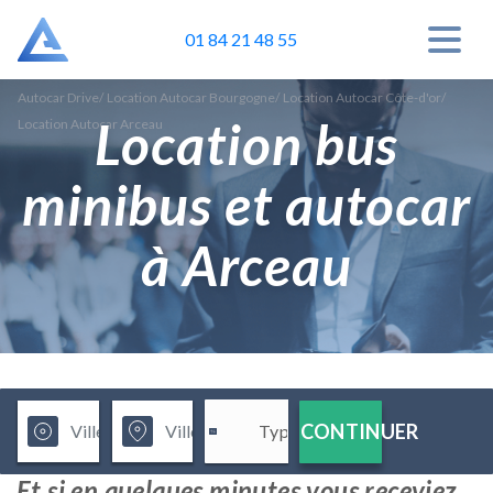
01 84 21 48 55
Autocar Drive
/
Location Autocar Bourgogne
/
Location Autocar Côte-d'or
/
Location bus
Location Autocar Arceau
minibus et autocar
à Arceau
CONTINUER
Et si en quelques minutes vous receviez