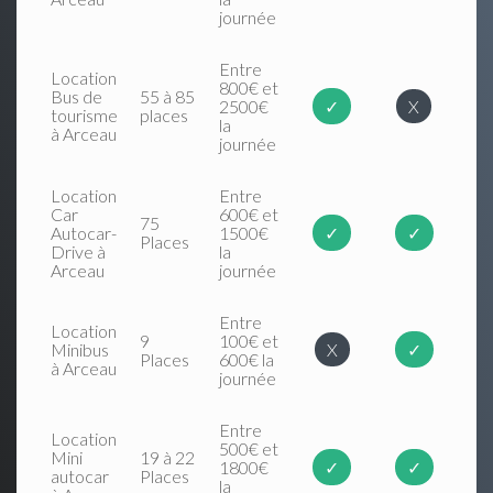
journée
Entre
Location
800€ et
Bus de
55 à 85
2500€
✓
X
tourisme
places
la
à Arceau
journée
Location
Entre
Car
600€ et
75
Autocar-
1500€
✓
✓
Places
Drive à
la
Arceau
journée
Entre
Location
9
100€ et
Minibus
X
✓
Places
600€ la
à Arceau
journée
Entre
Location
500€ et
Mini
19 à 22
1800€
✓
✓
autocar
Places
la