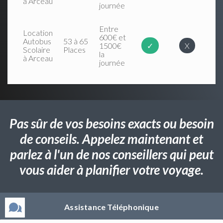
à Arceau
journée
Entre
Location
600€ et
Autobus
53 à 65
1500€
✓
X
Scolaire
Places
la
à Arceau
journée
Pas sûr de vos besoins exacts ou besoin
de conseils. Appelez maintenant et
parlez à l'un de nos conseillers qui peut
vous aider à planifier votre voyage.
Assistance Téléphonique