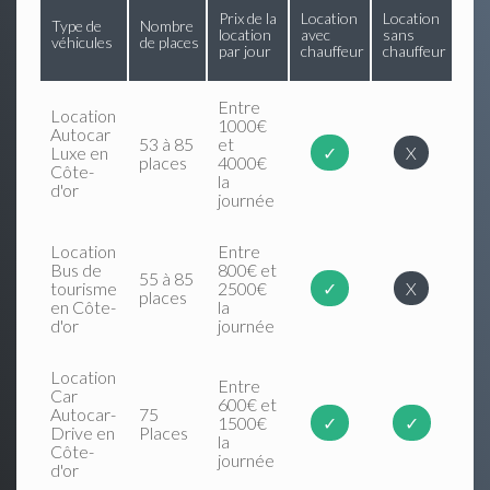
Prix de la
Location
Location
Type de
Nombre
location
avec
sans
véhicules
de places
par jour
chauffeur
chauffeur
Entre
Location
1000€
Autocar
53 à 85
et
Luxe en
✓
X
places
4000€
Côte-
la
d'or
journée
Location
Entre
Bus de
800€ et
55 à 85
tourisme
2500€
✓
X
places
en Côte-
la
d'or
journée
Location
Entre
Car
600€ et
Autocar-
75
1500€
✓
✓
Drive en
Places
la
Côte-
journée
d'or