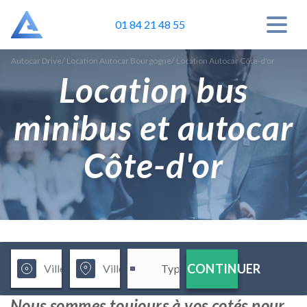
01 84 21 48 55
Autocar Drive
/
Location Autocar Bourgogne
/
Location Autocar Côte-d'or
Location bus
minibus et autocar
Côte-d'or
CONTINUER
Nous sommes toujours à vos cotés pour