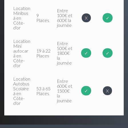
Location
Entre
Minibus
9
100€ et
à en
X
✓
Places
600€ la
Côte-
journée
d'or
Location
Entre
Mini
500€ et
autocar
19 à 22
1800€
✓
✓
à en
Places
la
Côte-
journée
d'or
Location
Entre
Autobus
600€ et
Scolaire
53 à 65
1500€
✓
X
à en
Places
la
Côte-
journée
d'or