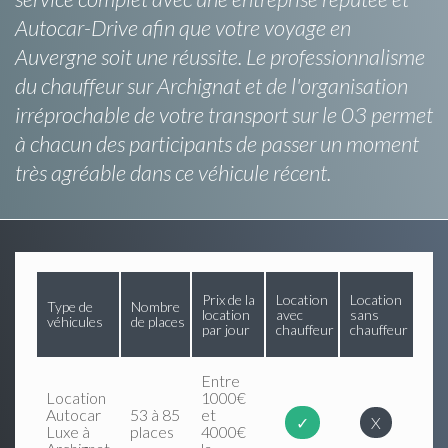
Autocar-Drive afin que votre voyage en
Auvergne soit une réussite. Le professionnalisme
du chauffeur sur Archignat et de l'organisation
irréprochable de votre transport sur le 03 permet
à chacun des participants de passer un moment
très agréable dans ce véhicule récent.
Prix de la
Location
Location
Type de
Nombre
location
avec
sans
véhicules
de places
par jour
chauffeur
chauffeur
Entre
Location
1000€
Autocar
53 à 85
et
✓
X
Luxe à
places
4000€