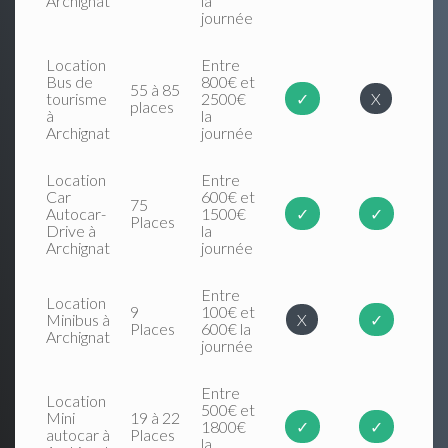
Archignat
la
journée
Location
Entre
Bus de
800€ et
55 à 85
tourisme
2500€
✓
X
places
à
la
Archignat
journée
Location
Entre
Car
600€ et
75
Autocar-
1500€
✓
✓
Places
Drive à
la
Archignat
journée
Entre
Location
9
100€ et
Minibus à
X
✓
Places
600€ la
Archignat
journée
Entre
Location
500€ et
Mini
19 à 22
1800€
✓
✓
autocar à
Places
la