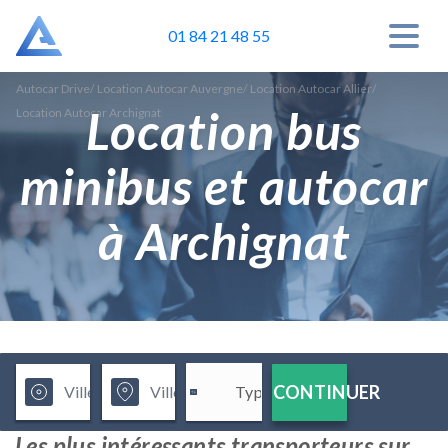
01 84 21 48 55
Autocar Drive
/
Location Autocar Auvergne
/
Location Autocar Allier
/
Location bus
Location Autocar Archignat
minibus et autocar
à Archignat
CONTINUER
Les plus intéressants transporteurs sur