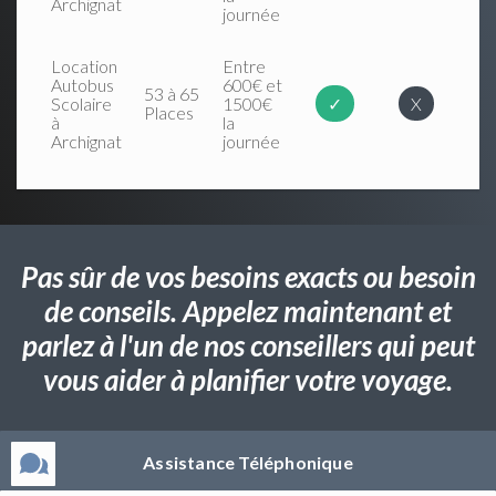
Archignat
journée
Location
Entre
Autobus
600€ et
53 à 65
Scolaire
1500€
✓
X
Places
à
la
Archignat
journée
Pas sûr de vos besoins exacts ou besoin
de conseils. Appelez maintenant et
parlez à l'un de nos conseillers qui peut
vous aider à planifier votre voyage.
Assistance Téléphonique