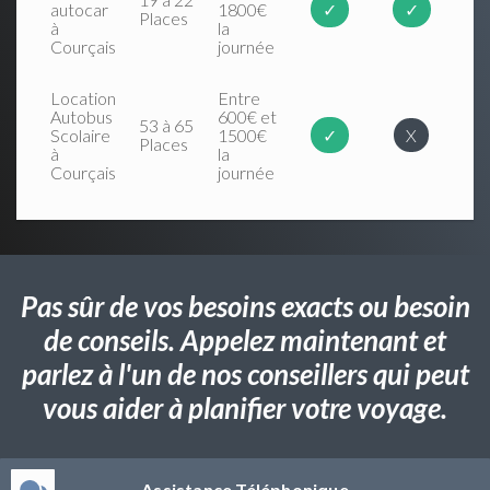
autocar
1800€
✓
✓
Places
à
la
Courçais
journée
Location
Entre
Autobus
600€ et
53 à 65
Scolaire
1500€
✓
X
Places
à
la
Courçais
journée
Pas sûr de vos besoins exacts ou besoin
de conseils. Appelez maintenant et
parlez à l'un de nos conseillers qui peut
vous aider à planifier votre voyage.
Assistance Téléphonique