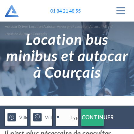
01 84 21 48 55
Autocar Drive
/
Location Autocar Auvergne
/
Location Autocar Allier
/
Location bus
Location Autocar Courçais
minibus et autocar
à Courçais
CONTINUER
Il n'est plus nécessaire de consulter