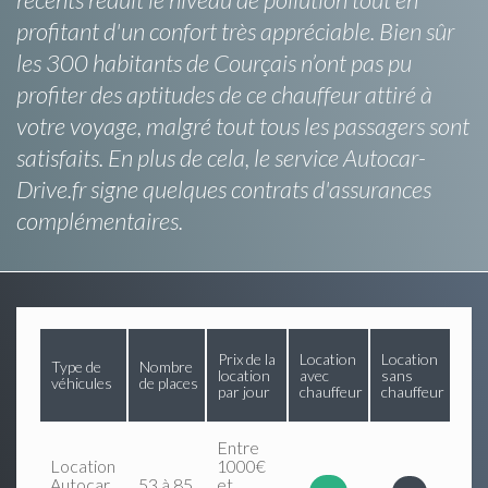
profitant d'un confort très appréciable. Bien sûr
les 300 habitants de Courçais n’ont pas pu
profiter des aptitudes de ce chauffeur attiré à
votre voyage, malgré tout tous les passagers sont
satisfaits. En plus de cela, le service Autocar-
Drive.fr signe quelques contrats d'assurances
complémentaires.
Prix de la
Location
Location
Type de
Nombre
location
avec
sans
véhicules
de places
par jour
chauffeur
chauffeur
Entre
Location
1000€
Autocar
53 à 85
et