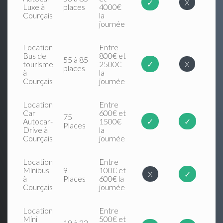
✓
X
Luxe à
places
4000€
Courçais
la
journée
Location
Entre
Bus de
800€ et
55 à 85
tourisme
2500€
✓
X
places
à
la
Courçais
journée
Location
Entre
Car
600€ et
75
Autocar-
1500€
✓
✓
Places
Drive à
la
Courçais
journée
Location
Entre
Minibus
9
100€ et
X
✓
à
Places
600€ la
Courçais
journée
Location
Entre
Mini
500€ et
19 à 22