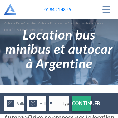
01 84 21 48 55
Autocar Drive
/
Location Autocar Rhone Alpes
/
Location Autocar Savoie
/
Location bus
Location Autocar Argentine
minibus et autocar
à Argentine
CONTINUER
Autocar-Drive ne propose pas la location