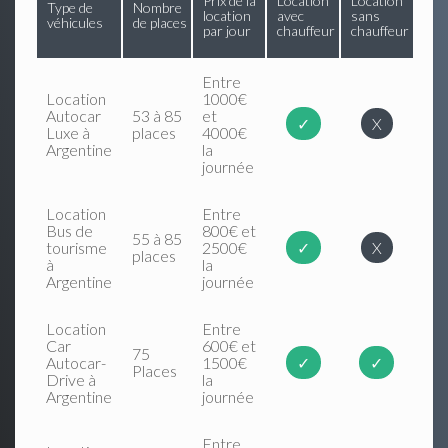
Prix de la
Location
Location
Type de
Nombre
location
avec
sans
véhicules
de places
par jour
chauffeur
chauffeur
Entre
Location
1000€
Autocar
53 à 85
et
✓
X
Luxe à
places
4000€
Argentine
la
journée
Location
Entre
Bus de
800€ et
55 à 85
tourisme
2500€
✓
X
places
à
la
Argentine
journée
Location
Entre
Car
600€ et
75
Autocar-
1500€
✓
✓
Places
Drive à
la
Argentine
journée
Entre