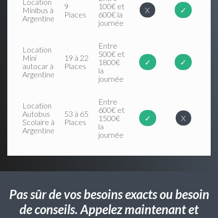
Location
9
100€ et
Minibus à
X
✓
Places
600€ la
Argentine
journée
Entre
Location
500€ et
Mini
19 à 22
1800€
✓
✓
autocar à
Places
la
Argentine
journée
Entre
Location
600€ et
Autobus
53 à 65
1500€
✓
X
Scolaire à
Places
la
Argentine
journée
Pas sûr de vos besoins exacts ou besoin
de conseils. Appelez maintenant et