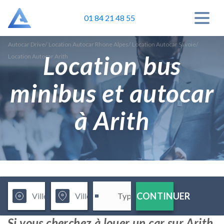
01 84 21 48 55
Autocar Drive
/
Location Autocar Rhone Alpes
/
Location Autocar Savoie
/
Location bus
Location Autocar Arith
minibus et autocar
à Arith
CONTINUER
Si vous cherchez à louer un car sur Arith,