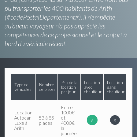
pu transporter les 400 habitants de Arith
(#codePostalDepartement#), il n’empêche
qu’aucun voyageur n’a pas apprécié les
compétences de ce professionnel et le confort à
bord du véhicule récent.
Prix de la
Location
Location
Type de
Nombre
location
avec
sans
véhicules
de places
par jour
chauffeur
chauffeur
Entre
Location
1000€
Autocar
53 à 85
et
✓
X
Luxe à
places
4000€
Arith
la
journée