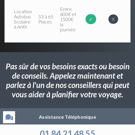
Entre
Location
600€ et
Autobus
53 à 65
1500€
✓
X
Scolaire
Places
la
à Arith
journée
Pas sûr de vos besoins exacts ou besoin
de conseils. Appelez maintenant et
parlez à l'un de nos conseillers qui peut
vous aider à planifier votre voyage.
Assistance Téléphonique
01 84 21 48 55