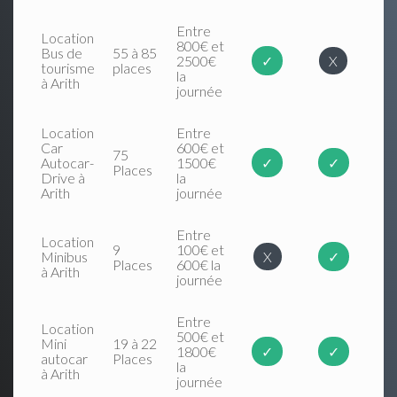
Entre
Location
800€ et
Bus de
55 à 85
2500€
✓
X
tourisme
places
la
à Arith
journée
Location
Entre
Car
600€ et
75
Autocar-
1500€
✓
✓
Places
Drive à
la
Arith
journée
Entre
Location
9
100€ et
Minibus
X
✓
Places
600€ la
à Arith
journée
Entre
Location
500€ et
Mini
19 à 22
1800€
✓
✓
autocar
Places
la
à Arith
journée