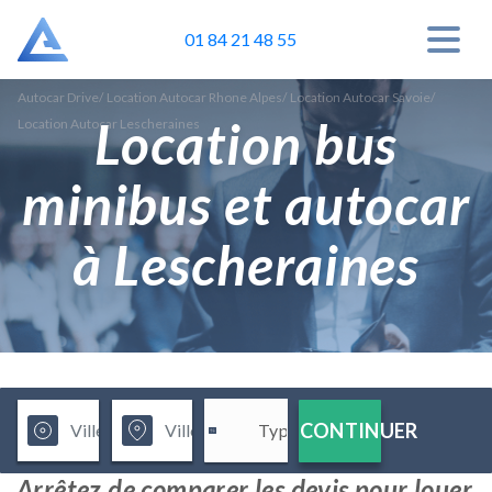
01 84 21 48 55
Autocar Drive
/
Location Autocar Rhone Alpes
/
Location Autocar Savoie
/
Location bus
Location Autocar Lescheraines
minibus et autocar
à Lescheraines
CONTINUER
Arrêtez de comparer les devis pour louer