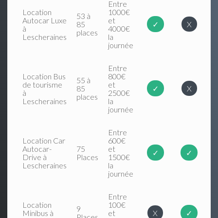
Entre
Location
1000€
53 à
Autocar Luxe
et
85
✓
X
à
4000€
places
Lescheraines
la
journée
Entre
Location Bus
800€
55 à
de tourisme
et
85
✓
X
à
2500€
places
Lescheraines
la
journée
Entre
Location Car
600€
Autocar-
75
et
✓
✓
Drive à
Places
1500€
Lescheraines
la
journée
Entre
Location
100€
9
Minibus à
et
X
✓
Places