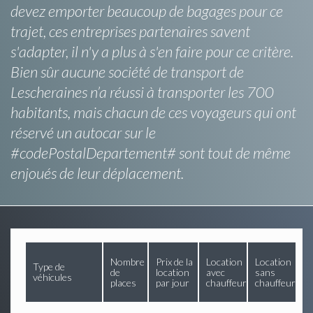
devez emporter beaucoup de bagages pour ce
trajet, ces entreprises partenaires savent
s'adapter, il n'y a plus à s'en faire pour ce critère.
Bien sûr aucune société de transport de
Lescheraines n’a réussi à transporter les 700
habitants, mais chacun de ces voyageurs qui ont
réservé un autocar sur le
#codePostalDepartement# sont tout de même
enjoués de leur déplacement.
Nombre
Prix de la
Location
Location
Type de
de
location
avec
sans
véhicules
places
par jour
chauffeur
chauffeur