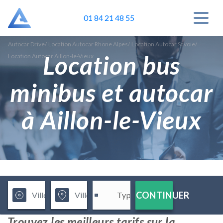
01 84 21 48 55
Autocar Drive
/
Location Autocar Rhone Alpes
/
Location Autocar Savoie
/
Location bus
Location Autocar Aillon-le-Vieux
minibus et autocar
à Aillon-le-Vieux
CONTINUER
Trouvez les meilleurs tarifs sur la