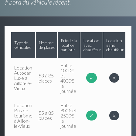
à bord du véhicule récent.
Prix de la
Location
Location
Type de
Nombre
location
avec
sans
véhicules
de places
par jour
chauffeur
chauffeur
Entre
Location
1000€
Autocar
53 à 85
et
Luxe à
✓
X
places
4000€
Aillon-le-
la
Vieux
journée
Location
Entre
Bus de
800€ et
55 à 85
tourisme
2500€
✓
X
places
à Aillon-
la
le-Vieux
journée