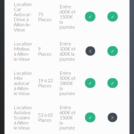
Location
Entre
Car
600€ et
Autocar-
75
1500€
✓
✓
Drive à
Places
la
Aillon-le-
journée
Vieux
Location
Entre
Minibus
9
100€ et
X
✓
à Aillon-
Places
600€ la
le-Vieux
journée
Location
Entre
Mini
500€ et
19 à 22
autocar
1800€
✓
✓
Places
à Aillon-
la
le-Vieux
journée
Location
Entre
Autobus
600€ et
53 à 65
Scolaire
1500€
✓
X
Places
à Aillon-
la
le-Vieux
journée