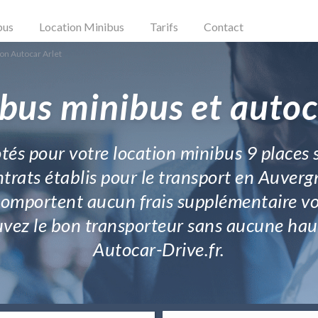
bus
Location Minibus
Tarifs
Contact
on Autocar Arlet
bus minibus et autoc
otés pour votre location minibus 9 places 
ntrats établis pour le transport en Auvergn
 comportent aucun frais supplémentaire vo
ez le bon transporteur sans aucune hauss
Autocar-Drive.fr.