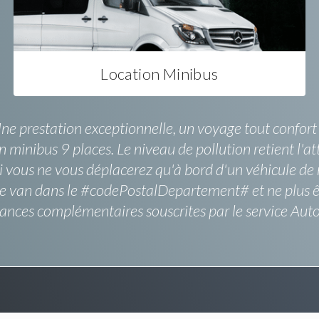
Location Minibus
Une prestation exceptionnelle, un voyage tout confort et
n minibus 9 places. Le niveau de pollution retient l'
i vous ne vous déplacerez qu'à bord d'un véhicule de n
de van dans le #codePostalDepartement# et ne plus êt
ances complémentaires souscrites par le service Autoc