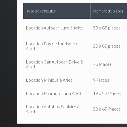
Type de véhicules
Nombre de places
Location Autocar Luxe à Arlet
53 à 85 places
Location Bus de tourisme à
55 à 85 places
Arlet
Location Car Autocar-Drive à
75 Places
Arlet
Location Minibus à Arlet
9 Places
Location Mini autocar à Arlet
19 à 22 Places
Location Autobus Scolaire à
53 à 65 Places
Arlet