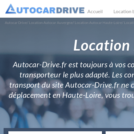
Accueil
Location 
Autocar Drive
/
Location Autocar Auvergne
/
Location Autocar Haute-Loire
/
Locati
Location 
Autocar-Drive.fr est toujours à vos c
transporteur le plus adapté. Les co
transport du site Autocar-Drive.fr ne
déplacement en Haute-Loire, vous trouv