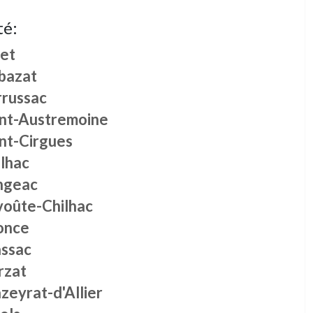
té:
let
bazat
rrussac
int-Austremoine
int-Cirgues
ilhac
ngeac
voûte-Chilhac
once
assac
rzat
zeyrat-d'Allier