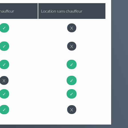
hauffeur
Location sans chauffeur
✓
X
✓
X
✓
✓
X
✓
✓
✓
✓
X