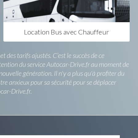
Location Bus avec Chauffeur
 des tarifs ajustés. C’est le succès de ce
attention du service Autocar-Drive.fr au moment de
ouvelle génération. Il n'y a plus qu'à profiter du
re anxieux pour sa sécurité pour se déplacer
ar-Drive.fr.