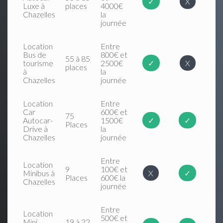
✓
X
Luxe à
places
4000€
Chazelles
la
journée
Location
Entre
Bus de
800€ et
55 à 85
tourisme
2500€
✓
X
places
à
la
Chazelles
journée
Location
Entre
Car
600€ et
75
Autocar-
1500€
✓
✓
Places
Drive à
la
Chazelles
journée
Entre
Location
9
100€ et
Minibus à
X
✓
Places
600€ la
Chazelles
journée
Entre
Location
500€ et
Mini
19 à 22