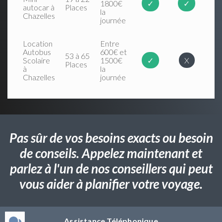
1800€
✓
✓
autocar à
Places
la
Chazelles
journée
Location
Entre
Autobus
600€ et
53 à 65
Scolaire
1500€
✓
X
Places
à
la
Chazelles
journée
Pas sûr de vos besoins exacts ou besoin
de conseils. Appelez maintenant et
parlez à l'un de nos conseillers qui peut
vous aider à planifier votre voyage.
Assistance Téléphonique