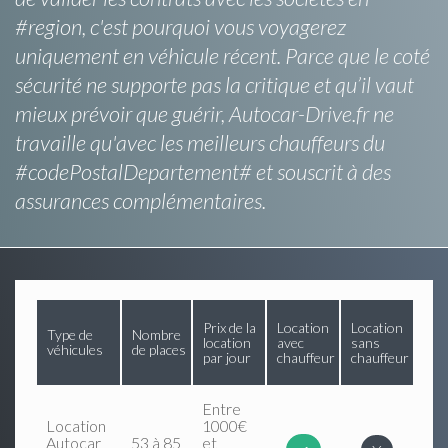
#region, c'est pourquoi vous voyagerez
uniquement en véhicule récent. Parce que le coté
sécurité ne supporte pas la critique et qu’il vaut
mieux prévoir que guérir, Autocar-Drive.fr ne
travaille qu'avec les meilleurs chauffeurs du
#codePostalDepartement# et souscrit à des
assurances complémentaires.
Prix de la
Location
Location
Type de
Nombre
location
avec
sans
véhicules
de places
par jour
chauffeur
chauffeur
Entre
Location
1000€
Autocar
53 à 85
et