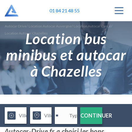
01 84 21 48 55
Autocar Drive
/
Location Autocar Auvergne
/
Location Autocar Cantal
/
Location bus
Location Autocar Chazelles
minibus et autocar
à Chazelles
CONTINUER
Autocar-Drive.fr a choisi les bons