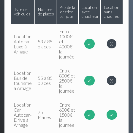
Prix de la
Location
Location
Type de
Nombre
location
avec
sans
véhicules
de places
par jour
chauffeur
chauffeur
Entre
Location
1000€
Autocar
53 à 85
et
✓
X
Luxe à
places
4000€
Arnage
la
journée
Entre
Location
800€ et
Bus de
55 à 85
2500€
✓
X
tourisme
places
la
à Arnage
journée
Location
Entre
Car
600€ et
75
Autocar-
1500€
✓
✓
Places
Drive à
la
Arnage
journée