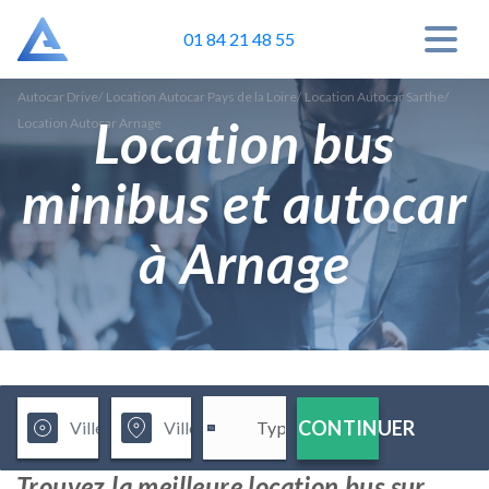
01 84 21 48 55
Autocar Drive
/
Location Autocar Pays de la Loire
/
Location Autocar Sarthe
/
Location bus
Location Autocar Arnage
minibus et autocar
à Arnage
CONTINUER
Trouvez la meilleure location bus sur