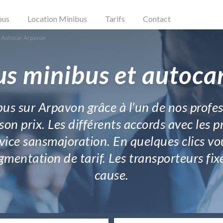
bus
Location Minibus
Tarifs
Contact
 Autocar Arpavon
us minibus et autoca
 bus sur Arpavon grâce à l’un de nos profe
on prix. Les différents accords avec les p
vice sansmajoration. En quelques clics vo
gmentation de tarif. Les transporteurs fi
cause.