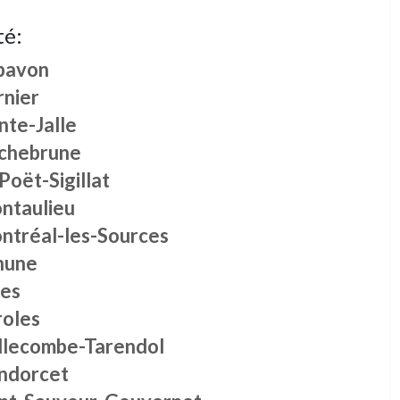
té:
pavon
rnier
nte-Jalle
chebrune
Poët-Sigillat
ntaulieu
ntréal-les-Sources
hune
les
roles
llecombe-Tarendol
ndorcet