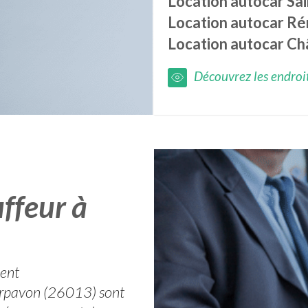
Location autocar
Sa
Location autocar
Ré
Location autocar
Ch
Découvrez les endroits
ffeur à
ment
 Arpavon (26013) sont