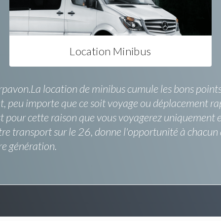
Location Minibus
 Arpavon.La location de minibus cumule les bons point
ajet, peu importe que ce soit voyage ou déplacement ra
'est pour cette raison que vous voyagerez uniquement 
otre transport sur le 26, donne l'opportunité à chacu
re génération.