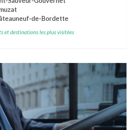
int-Sauveur-Gouvernet
muzat
âteauneuf-de-Bordette
 et destinations les plus visitées