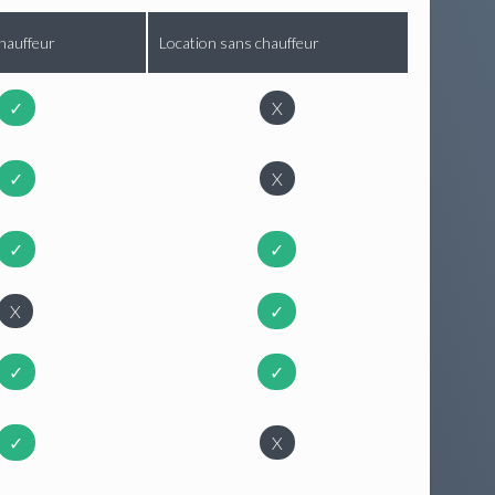
hauffeur
Location sans chauffeur
✓
X
✓
X
✓
✓
X
✓
✓
✓
✓
X