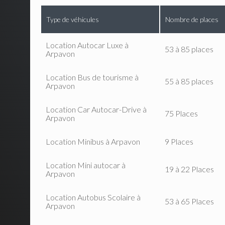
Type de véhicules
Nombre de places
Location Autocar Luxe à
53 à 85 places
Arpavon
Location Bus de tourisme à
55 à 85 places
Arpavon
Location Car Autocar-Drive à
75 Places
Arpavon
Location Minibus à Arpavon
9 Places
Location Mini autocar à
19 à 22 Places
Arpavon
Location Autobus Scolaire à
53 à 65 Places
Arpavon