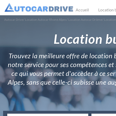
Accueil
Location 
Autocar Drive
/
Location Autocar Rhone Alpes
/
Location Autocar Drôme
/
Location
Location b
Trouvez la meilleure offre de location
notre service pour ses compétences et s
ce qui vous permet d'accèder à ce ser
Alpes, sans que celle-ci subisse une au