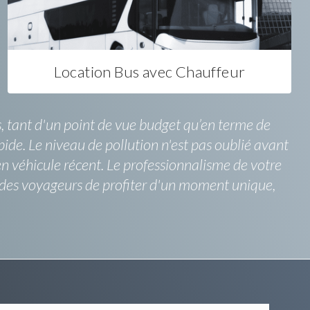
Location Bus avec Chauffeur
s, tant d'un point de vue budget qu’en terme de
pide. Le niveau de pollution n'est pas oublié avant
en véhicule récent. Le professionnalisme de votre
n des voyageurs de profiter d'un moment unique,