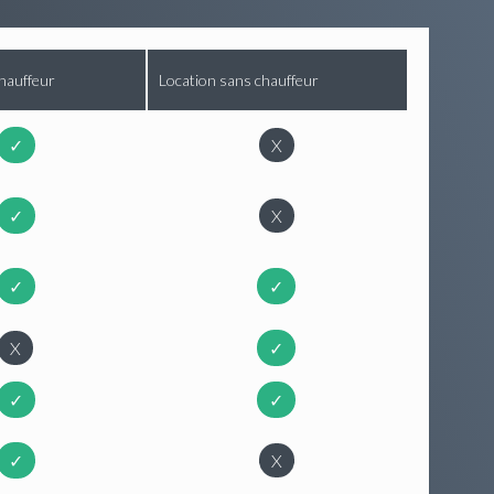
hauffeur
Location sans chauffeur
✓
X
✓
X
✓
✓
X
✓
✓
✓
✓
X