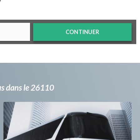
?
CONTINUER
bus dans le 26110