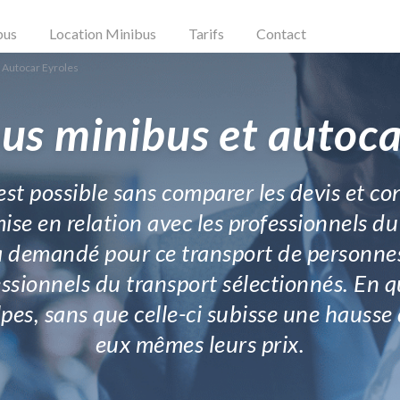
bus
Location Minibus
Tarifs
Contact
 Autocar Eyroles
us minibus et autoca
st possible sans comparer les devis et c
ise en relation avec les professionnels du 
ra demandé pour ce transport de personne
essionnels du transport sélectionnés. En q
s, sans que celle-ci subisse une hausse de
eux mêmes leurs prix.