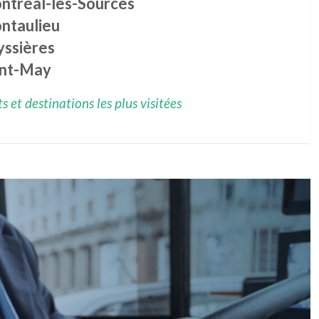
ntréal-les-Sources
ntaulieu
yssières
int-May
 et destinations les plus visitées