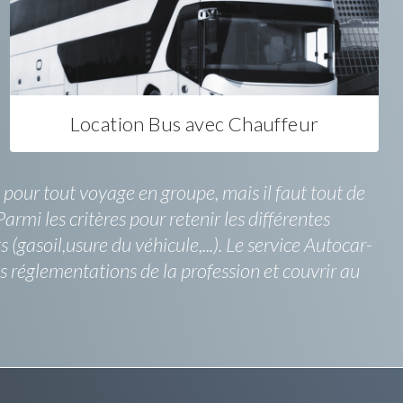
Location Bus avec Chauffeur
 pour tout voyage en groupe, mais il faut tout de
rmi les critères pour retenir les différentes
(gasoil,usure du véhicule,...). Le service Autocar-
s réglementations de la profession et couvrir au