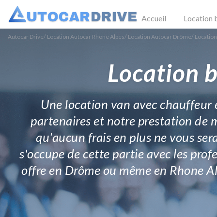
Accueil
Location 
Autocar Drive
/
Location Autocar Rhone Alpes
/
Location Autocar Drôme
/
Location
Location b
Une location van avec chauffeur e
partenaires et notre prestation de m
qu'aucun frais en plus ne vous se
s'occupe de cette partie avec les prof
offre en Drôme ou même en Rhone Alpe