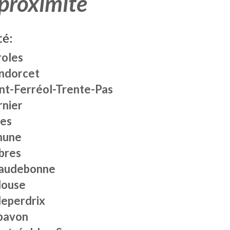
 proximité
té:
roles
ndorcet
int-Ferréol-Trente-Pas
rnier
les
hune
bres
audebonne
louse
leperdrix
pavon