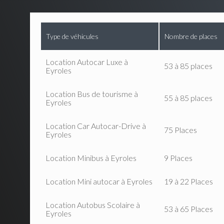
Type de véhicules
Nombre de places
Location Autocar Luxe à
53 à 85 places
Eyroles
Location Bus de tourisme à
55 à 85 places
Eyroles
Location Car Autocar-Drive à
75 Places
Eyroles
Location Minibus à Eyroles
9 Places
Location Mini autocar à Eyroles
19 à 22 Places
Location Autobus Scolaire à
53 à 65 Places
Eyroles