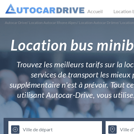
Accueil
Location 
Autocar Drive
/
Location Autocar Rhone Alpes
/
Location Autocar Drôme
/
Location
Location bus minib
Trouvez les meilleurs tarifs sur la 
services de transport les mieux
supplémentaire n'est à prévoir. Tout ce
utilisant Autocar-Drive, vous utilis