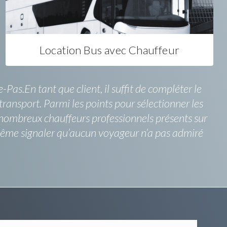
Location Bus avec Chauffeur
Pas.En tant que client, il suffit de compléter le
transport. Parmi les points pour sélectionner les
les nombreux chauffeurs professionnels présents sur
 même signaler qu’aucun voyageur n’a pas admiré