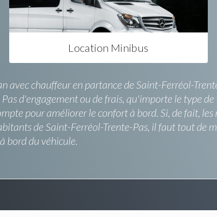
Location Minibus
an avec chauffeur en partance de Saint-Ferréol-Trente-
. Pas d'engagement ou de frais, qu'importe le type de 
 compte pour améliorer le confort à bord. Si, de fait, 
bitants de Saint-Ferréol-Trente-Pas, il faut tout de
 à bord du véhicule.