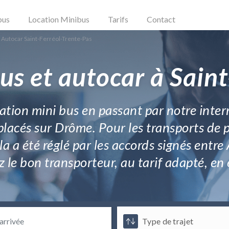
bus
Location Minibus
Tarifs
Contact
 Autocar Saint-Ferréol-Trente-Pas
us et autocar à Saint
location mini bus en passant par notre inte
 placés sur Drôme. Pour les transports de
la a été réglé par les accords signés entre
ez le bon transporteur, au tarif adapté, e