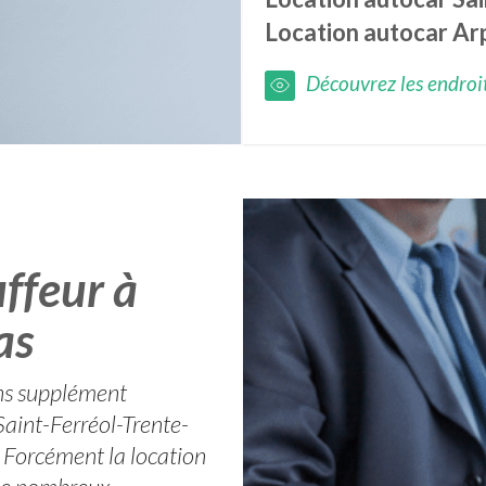
Location autocar
Ar
Découvrez les endroits
ffeur à
as
ans supplément
aint-Ferréol-Trente-
 Forcément la location