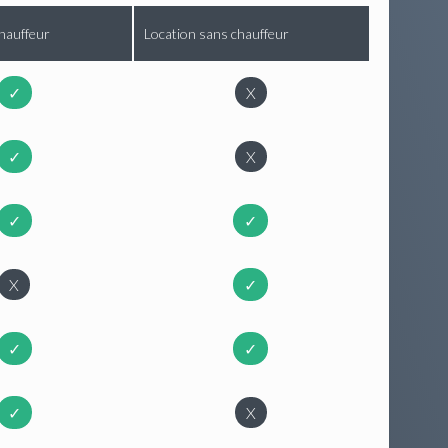
hauffeur
Location sans chauffeur
✓
X
✓
X
✓
✓
X
✓
✓
✓
✓
X