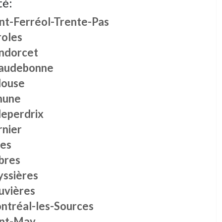
té:
int-Ferréol-Trente-Pas
roles
ndorcet
audebonne
louse
hune
leperdrix
rnier
les
bres
yssières
uvières
ntréal-les-Sources
int-May