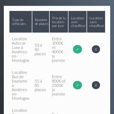
Prix de la
Location
Location
Type de
Nombre
location
avec
sans
véhicules
de places
par jour
chauffeur
chauffeur
Location
Entre
Autocar
1000€
53 à
Luxe à
et
85
✓
X
Asnières-
4000€
places
en-
la
Montagne
journée
Location
Bus de
Entre
tourisme
55 à
800€ et
à
85
2500€
✓
X
Asnières-
places
la
en-
journée
Montagne
Location