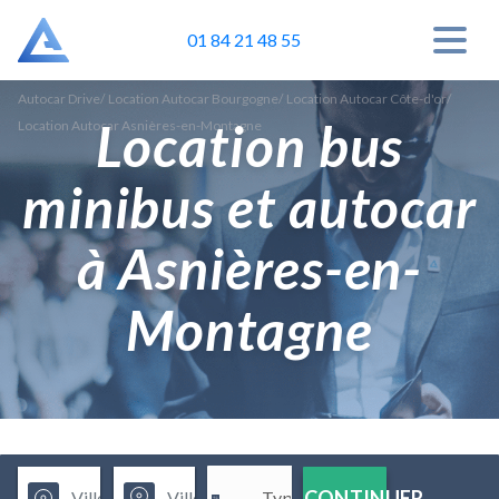
01 84 21 48 55
Autocar Drive
/
Location Autocar Bourgogne
/
Location Autocar Côte-d'or
/
Location bus
Location Autocar Asnières-en-Montagne
minibus et autocar
à Asnières-en-
Montagne
CONTINUER