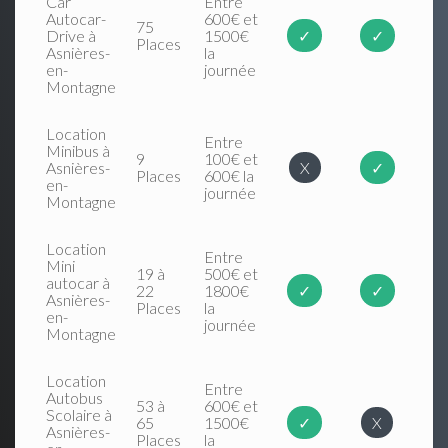
Car
Entre
Autocar-
600€ et
75
Drive à
1500€
✓
✓
Places
Asnières-
la
en-
journée
Montagne
Location
Entre
Minibus à
9
100€ et
Asnières-
X
✓
Places
600€ la
en-
journée
Montagne
Location
Entre
Mini
19 à
500€ et
autocar à
22
1800€
✓
✓
Asnières-
Places
la
en-
journée
Montagne
Location
Entre
Autobus
53 à
600€ et
Scolaire à
65
1500€
✓
X
Asnières-
Places
la