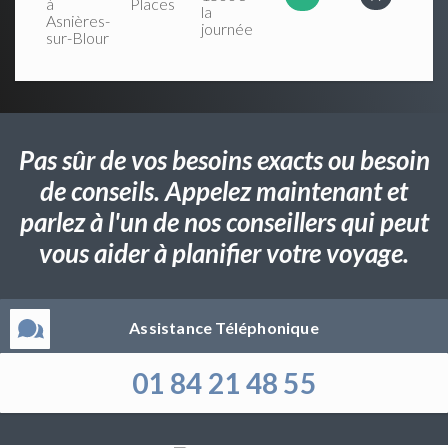
à
Places
la
Asnières-
journée
sur-Blour
Pas sûr de vos besoins exacts ou besoin
de conseils. Appelez maintenant et
parlez à l'un de nos conseillers qui peut
vous aider à planifier votre voyage.
Assistance Téléphonique
01 84 21 48 55