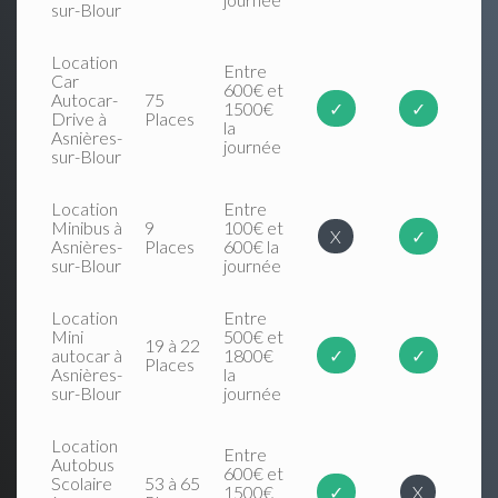
sur-Blour
Location
Entre
Car
600€ et
Autocar-
75
1500€
✓
✓
Drive à
Places
la
Asnières-
journée
sur-Blour
Location
Entre
Minibus à
9
100€ et
X
✓
Asnières-
Places
600€ la
sur-Blour
journée
Location
Entre
Mini
500€ et
19 à 22
autocar à
1800€
✓
✓
Places
Asnières-
la
sur-Blour
journée
Location
Entre
Autobus
600€ et
Scolaire
53 à 65
1500€
✓
X