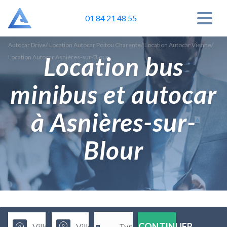
01 84 21 48 55
Autocar Drive
/
Location Autocar Poitou Charente
/
Location Autocar Vienne
/
Location bus
Location Autocar Asnières-sur-Blour
minibus et autocar
à Asnières-sur-
Blour
CONTINUER