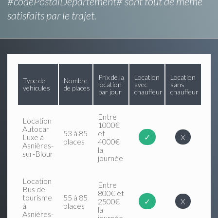
#codePostalDepartement# sont tout de même
satisfaits par le trajet.
Prix de la
Location
Location
Type de
Nombre
location
avec
sans
véhicules
de places
par jour
chauffeur
chauffeur
Entre
Location
1000€
Autocar
53 à 85
et
Luxe à
✓
X
places
4000€
Asnières-
la
sur-Blour
journée
Location
Entre
Bus de
800€ et
tourisme
55 à 85
2500€
✓
X
à
places
la
Asnières-
journée