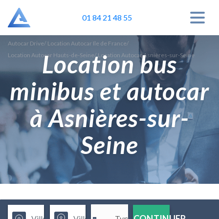
01 84 21 48 55
Autocar Drive
/
Location Autocar Ile de France
/
Location bus
Location Autocar Hauts-de-Seine
/
Location Autocar Asnières-sur-Seine
minibus et autocar
à Asnières-sur-
Seine
CONTINUER