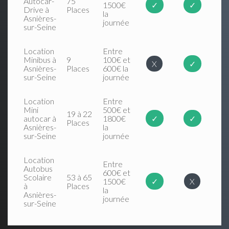
Autocar-
75
1500€
✓
✓
Drive à
Places
la
Asnières-
journée
sur-Seine
Location
Entre
Minibus à
9
100€ et
X
✓
Asnières-
Places
600€ la
sur-Seine
journée
Location
Entre
Mini
500€ et
19 à 22
autocar à
1800€
✓
✓
Places
Asnières-
la
sur-Seine
journée
Location
Entre
Autobus
600€ et
Scolaire
53 à 65
1500€
✓
X
à
Places
la
Asnières-
journée
sur-Seine