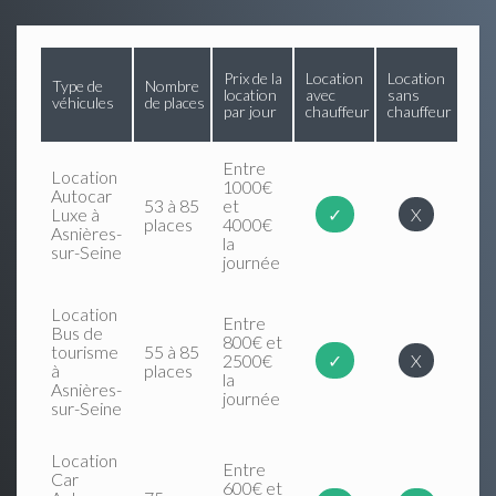
Prix de la
Location
Location
Type de
Nombre
location
avec
sans
véhicules
de places
par jour
chauffeur
chauffeur
Entre
Location
1000€
Autocar
53 à 85
et
Luxe à
✓
X
places
4000€
Asnières-
la
sur-Seine
journée
Location
Entre
Bus de
800€ et
tourisme
55 à 85
2500€
✓
X
à
places
la
Asnières-
journée
sur-Seine
Location
Entre
Car
600€ et