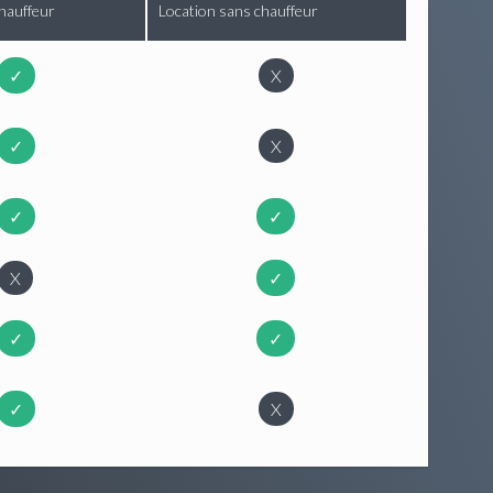
hauffeur
Location sans chauffeur
✓
X
✓
X
✓
✓
X
✓
✓
✓
✓
X