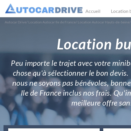
Accueil
Location 
Autocar Drive
/
Location Autocar Ile de France
/
Location Autocar Hauts-de-Seine
/
Location bu
Peu importe le trajet avec votre minib
chose qu'à sélectionner le bon devis.
nous ne soyons pas bénévoles, bonne 
Ile de France inclus nos frais. Qu'i
meilleure offre san