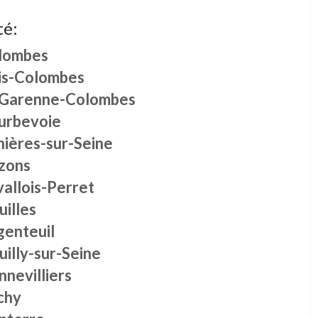
té:
lombes
is-Colombes
 Garenne-Colombes
urbevoie
nières-sur-Seine
zons
allois-Perret
illes
genteuil
illy-sur-Seine
nevilliers
chy