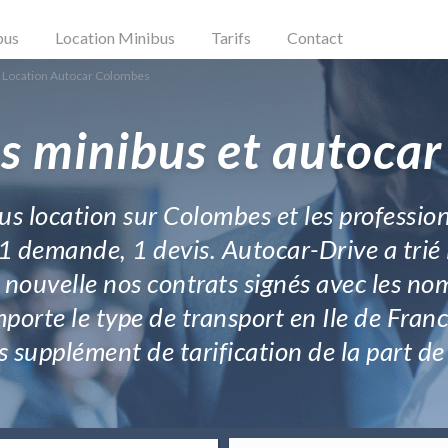
bus
Location Minibus
Tarifs
Contact
Location Autocar Colombes
s minibus et autoca
us location sur Colombes et les profession
 1 demande, 1 devis. Autocar-Drive a trié l
nouvelle nos contrats signés avec les no
mporte le type de transport en Ile de Fran
s supplément de tarification de la part de 