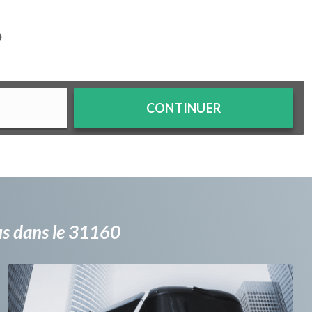
?
CONTINUER
bus dans le 31160