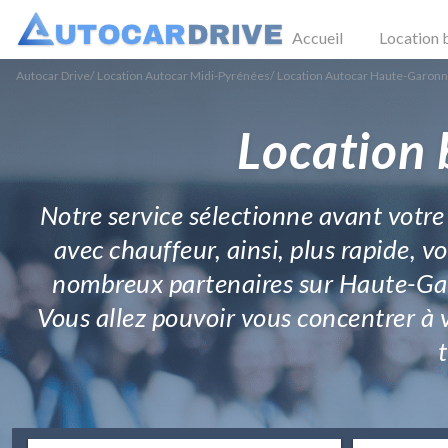
Accueil
Location 
Autocar Drive
/
Location Autocar Midi-Pyrénées
/
Location Autocar Haute-Garon
Location 
Notre service sélectionne avant votre
avec chauffeur, ainsi, plus rapide, v
nombreux partenaires sur Haute-Garo
Vous allez pouvoir vous concentrer à v