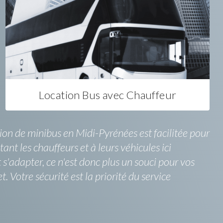
Location Bus avec Chauffeur
on de minibus en Midi-Pyrénées est facilitée pour
ant les chauffeurs et à leurs véhicules ici
s'adapter, ce n'est donc plus un souci pour vos
Votre sécurité est la priorité du service