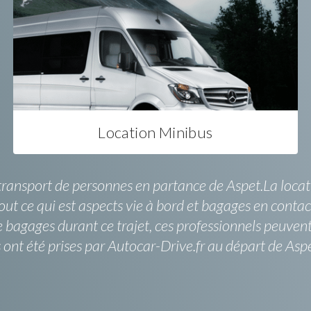
Location Minibus
transport de personnes en partance de Aspet.La locati
tout ce qui est aspects vie à bord et bagages en contact
bagages durant ce trajet, ces professionnels peuvent 
 été prises par Autocar-Drive.fr au départ de Aspet. 