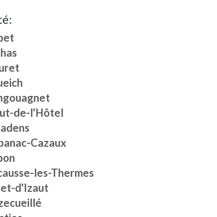
té:
pet
lhas
uret
ueich
ngouagnet
ut-de-l'Hôtel
tadens
banac-Cazaux
bon
causse-les-Thermes
et-d'Izaut
zecueillé