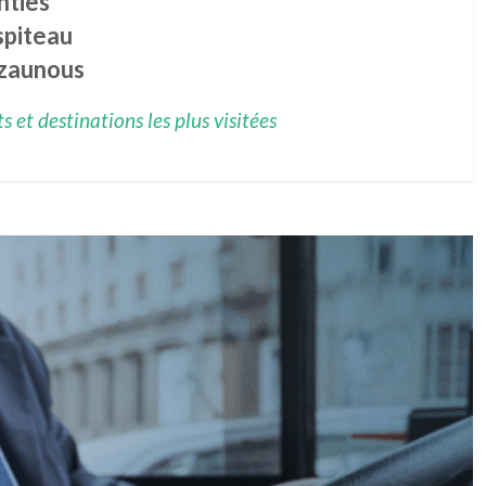
nties
spiteau
zaunous
 et destinations les plus visitées