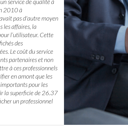
 un service de qualité à
en 2010 à
 avait pas d'autre moyen
les affaires, la
ur l’utilisateur. Cette
fichés des
es. Le coût du service
ents partenaires et non
tre à ces professionnels
rifier en amont que les
s importants pour les
r la superficie de 26.37
cher un professionnel