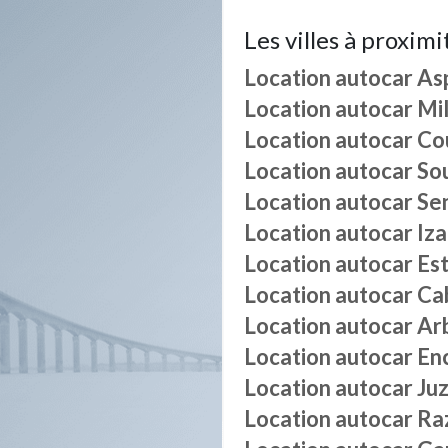
Les villes à proximi
Location autocar
As
Location autocar
Mi
Location autocar
Co
Location autocar
So
Location autocar
Se
Location autocar
Iza
Location autocar
Es
Location autocar
Ca
Location autocar
Ar
Location autocar
En
Location autocar
Juz
Location autocar
Ra