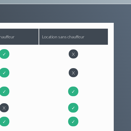
hauffeur
Location sans chauffeur
✓
X
✓
X
✓
✓
X
✓
✓
✓