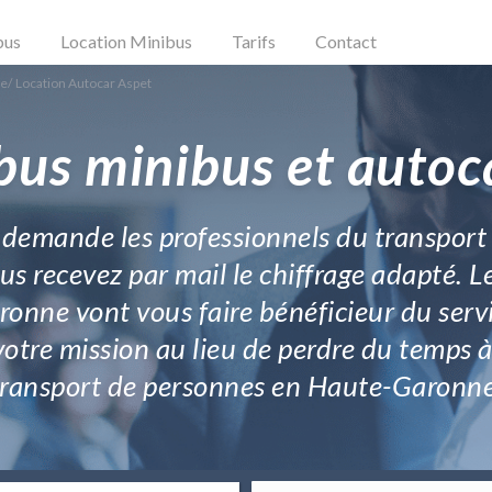
bus
Location Minibus
Tarifs
Contact
ne
/
Location Autocar Aspet
bus minibus et autoc
 demande les professionnels du transport 
ous recevez par mail le chiffrage adapté. L
nne vont vous faire bénéficieur du servic
otre mission au lieu de perdre du temps à t
transport de personnes en Haute-Garonne