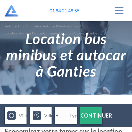
01 84 21 48 55
Autocar Drive
/
Location Autocar Midi-Pyrénées
/
Location bus
Location Autocar Haute-Garonne
/
Location Autocar Ganties
minibus et autocar
à Ganties
CONTINUER
Economisez votre temps sur la location