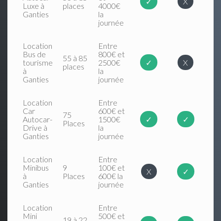
✓
X
Luxe à
places
4000€
Ganties
la
journée
Location
Entre
Bus de
800€ et
55 à 85
tourisme
2500€
✓
X
places
à
la
Ganties
journée
Location
Entre
Car
600€ et
75
Autocar-
1500€
✓
✓
Places
Drive à
la
Ganties
journée
Location
Entre
Minibus
9
100€ et
X
✓
à
Places
600€ la
Ganties
journée
Location
Entre
Mini
500€ et
19 à 22