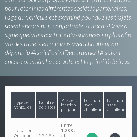
pour retenir les différentes sociétés partenaires,
l'âge du véhicule est examiné pour que les trajets
soient encore plus confortable. Autocar-Drive a
signé quelques contrats d'assurances en plus afin
que les trajets en minibus avec chauffeur au
départ du #codePostalDepartement# soient
encore plus sûr. La sécurité est la priorité de tous.
Prix de la
Location
Location
Type de
Nombre
location
avec
sans
véhicules
de places
par jour
chauffeur
chauffeur
Entre
Location
1000€
Autocar
53 à 85
et