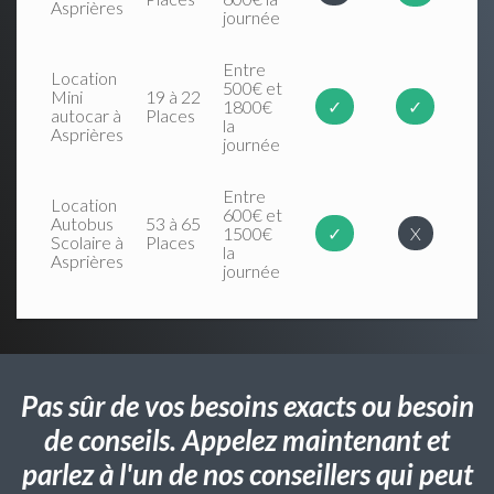
Asprières
journée
Entre
Location
500€ et
Mini
19 à 22
1800€
✓
✓
autocar à
Places
la
Asprières
journée
Entre
Location
600€ et
Autobus
53 à 65
1500€
✓
X
Scolaire à
Places
la
Asprières
journée
Pas sûr de vos besoins exacts ou besoin
de conseils. Appelez maintenant et
parlez à l'un de nos conseillers qui peut