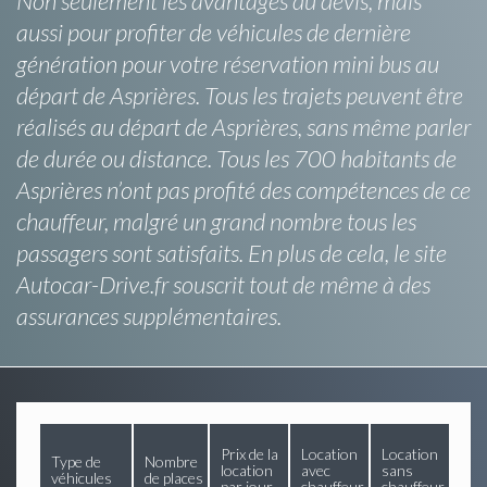
Non seulement les avantages du devis, mais
aussi pour profiter de véhicules de dernière
génération pour votre réservation mini bus au
départ de Asprières. Tous les trajets peuvent être
réalisés au départ de Asprières, sans même parler
de durée ou distance. Tous les 700 habitants de
Asprières n’ont pas profité des compétences de ce
chauffeur, malgré un grand nombre tous les
passagers sont satisfaits. En plus de cela, le site
Autocar-Drive.fr souscrit tout de même à des
assurances supplémentaires.
Prix de la
Location
Location
Type de
Nombre
location
avec
sans
véhicules
de places
par jour
chauffeur
chauffeur