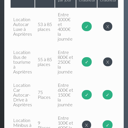
Entre
Location
1000€
Autocar
53 à 85
et
✓
X
Luxe à
places
4000€
Asprières
la
journée
Location
Entre
Bus de
800€ et
55 à 85
tourisme
2500€
✓
X
places
à
la
Asprières
journée
Location
Entre
Car
600€ et
75
Autocar-
1500€
✓
✓
Places
Drive à
la
Asprières
journée
Entre
Location
9
100€ et
Minibus à
X
✓
Places
600€ la