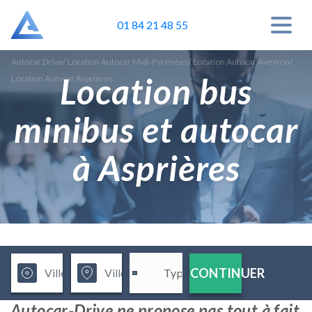
01 84 21 48 55
Autocar Drive
/
Location Autocar Midi-Pyrénées
/
Location Autocar Aveyron
/
Location bus
Location Autocar Asprières
minibus et autocar
à Asprières
CONTINUER
Autocar-Drive ne propose pas tout à fait