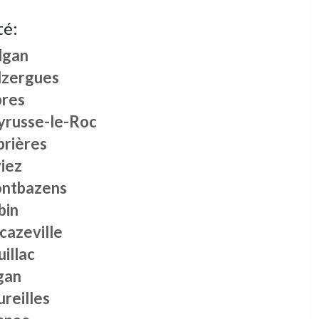
té:
lgan
lzergues
bres
yrusse-le-Roc
prières
iez
ntbazens
bin
cazeville
illac
gan
reilles