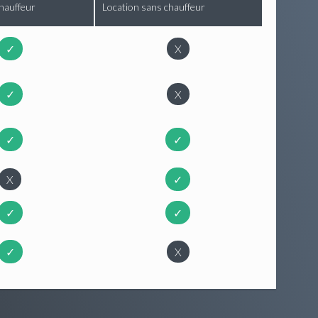
hauffeur
Location sans chauffeur
✓
X
✓
X
✓
✓
X
✓
✓
✓
✓
X