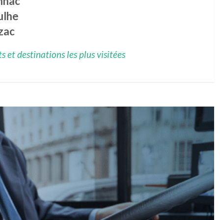
nnac
ulhe
zac
 et destinations les plus visitées