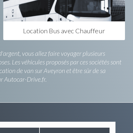
Location Bus avec Chauffeur
argent, vous allez faire voyager plusieurs
oses. Les véhicules proposés par ces sociétés sont
cation de van sur Aveyron et être sûr de sa
r Autocar-Drive.fr.