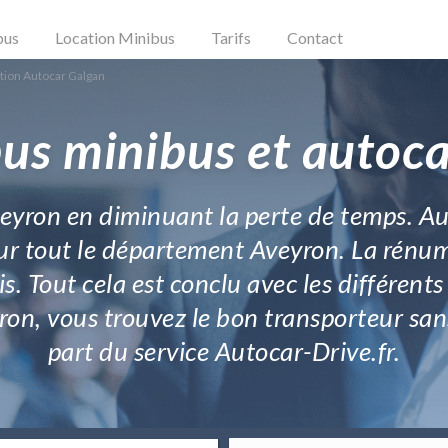
bus
Location Minibus
Tarifs
Contact
tion Autocar Galgan
us minibus et autoc
veyron en diminuant la perte de temps. Au
sur tout le département Aveyron. La rénu
is. Tout cela est conclu avec les différen
yron, vous trouvez le bon transporteur san
part du service Autocar-Drive.fr.