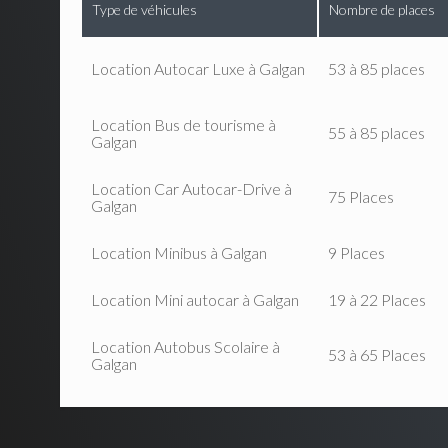
Type de véhicules
Nombre de places
Location Autocar Luxe à Galgan
53 à 85 places
Location Bus de tourisme à
55 à 85 places
Galgan
Location Car Autocar-Drive à
75 Places
Galgan
Location Minibus à Galgan
9 Places
Location Mini autocar à Galgan
19 à 22 Places
Location Autobus Scolaire à
53 à 65 Places
Galgan