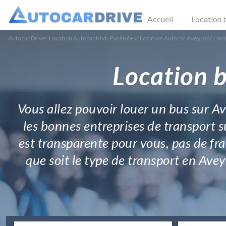
Accueil
Location 
Autocar Drive
/
Location Autocar Midi-Pyrénées
/
Location Autocar Aveyron
/
Loca
Location b
Vous allez pouvoir louer un bus sur A
les bonnes entreprises de transport 
est transparente pour vous, pas de fra
que soit le type de transport en Ave