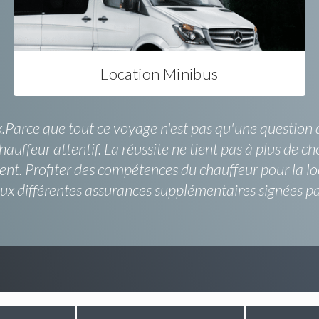
Location Minibus
.Parce que tout ce voyage n'est pas qu'une question d'
uffeur attentif. La réussite ne tient pas à plus de ch
ent. Profiter des compétences du chauffeur pour la lo
aux différentes assurances supplémentaires signées pa