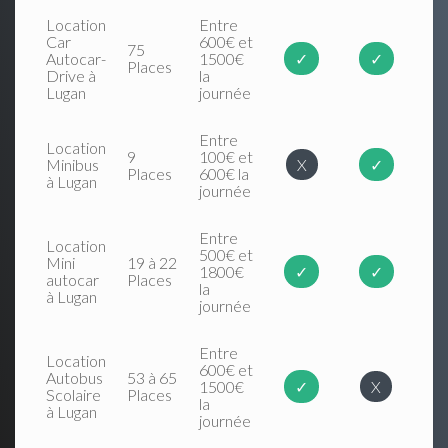
Location
Entre
Car
600€ et
75
Autocar-
1500€
✓
✓
Places
Drive à
la
Lugan
journée
Entre
Location
9
100€ et
Minibus
X
✓
Places
600€ la
à Lugan
journée
Entre
Location
500€ et
Mini
19 à 22
1800€
✓
✓
autocar
Places
la
à Lugan
journée
Entre
Location
600€ et
Autobus
53 à 65
1500€
✓
X
Scolaire
Places
la
à Lugan
journée