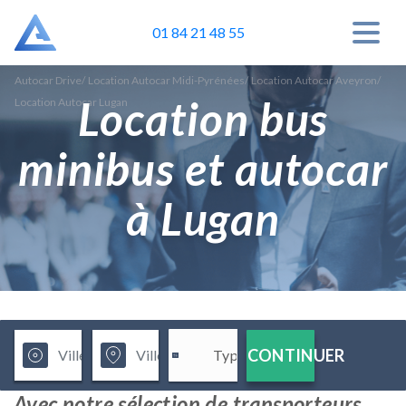
01 84 21 48 55
Autocar Drive
/
Location Autocar Midi-Pyrénées
/
Location Autocar Aveyron
/
Location bus
Location Autocar Lugan
minibus et autocar
à Lugan
CONTINUER
Avec notre sélection de transporteurs,