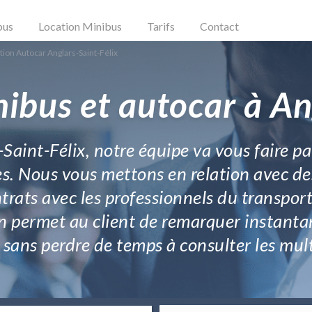
bus
Location Minibus
Tarifs
Contact
tion Autocar Anglars-Saint-Félix
ibus et autocar à An
-Saint-Félix, notre équipe va vous faire pa
s. Nous vous mettons en relation avec des 
ntrats avec les professionnels du transpor
on permet au client de remarquer instantan
ans perdre de temps à consulter les multi