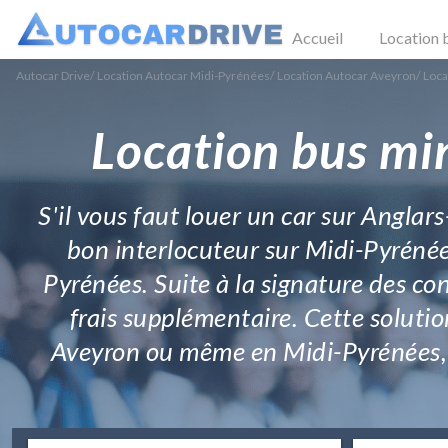
Accueil
Location 
Autocar Drive
/
Location Autocar Midi-Pyrénées
/
Location Autocar Aveyron
/
Loca
Location bus min
S'il vous faut louer un car sur Anglars
bon interlocuteur sur Midi-Pyrénée
Pyrénées. Suite à la signature des co
frais supplémentaire. Cette soluti
Aveyron ou même en Midi-Pyrénées, s