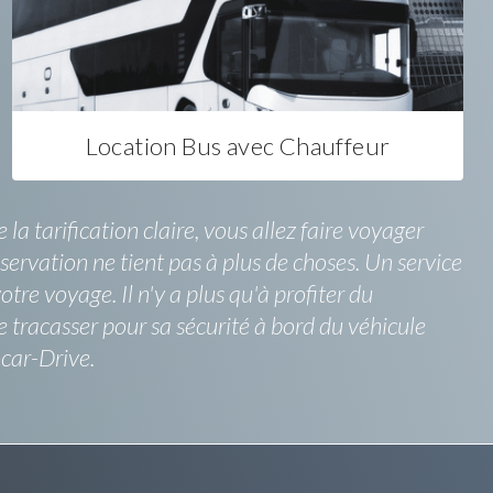
Location Bus avec Chauffeur
a tarification claire, vous allez faire voyager
servation ne tient pas à plus de choses. Un service
re voyage. Il n'y a plus qu'à profiter du
tracasser pour sa sécurité à bord du véhicule
car-Drive.