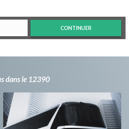
?
CONTINUER
bus dans le 12390