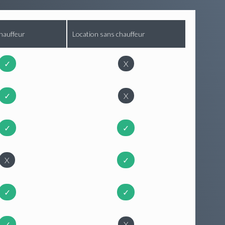
hauffeur
Location sans chauffeur
✓
X
✓
X
✓
✓
X
✓
✓
✓
✓
X