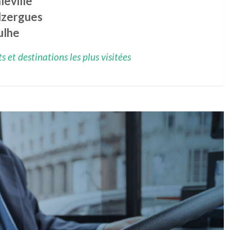
leville
lzergues
ulhe
 et destinations les plus visitées