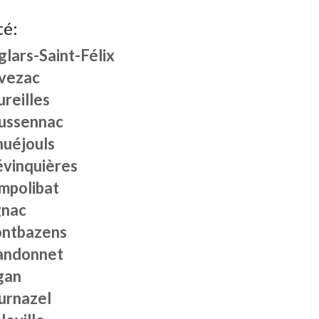
té:
lars-Saint-Félix
ivezac
reilles
ussennac
nuéjouls
évinquières
mpolibat
gnac
ntbazens
andonnet
gan
urnazel