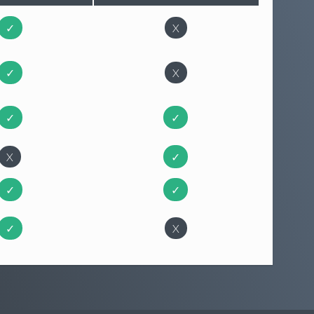
✓
X
✓
X
✓
✓
X
✓
✓
✓
✓
X