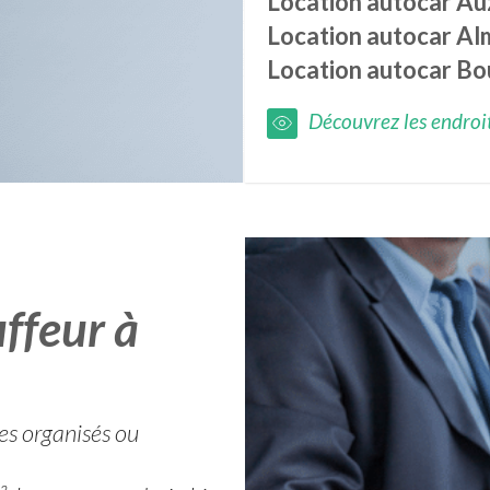
Location autocar
Au
Location autocar
Al
Location autocar
Bou
Découvrez les endroits
ffeur à
ges organisés ou