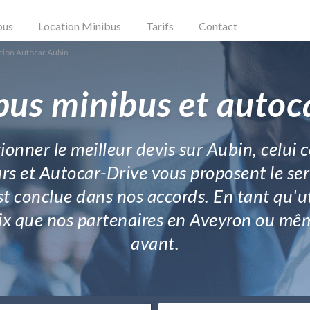
bus
Location Minibus
Tarifs
Contact
tion Autocar Aubin
bus minibus et autoc
onner le meilleur devis sur Aubin, celui 
urs et Autocar-Drive vous proposent le se
t conclue dans nos accords. En tant qu'u
prix que nos partenaires en Aveyron ou m
avant.