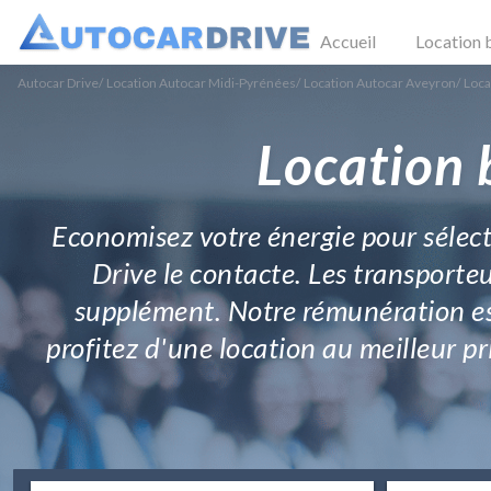
Accueil
Location 
Autocar Drive
/
Location Autocar Midi-Pyrénées
/
Location Autocar Aveyron
/
Loca
Location 
Economisez votre énergie pour sélecti
Drive le contacte. Les transporte
supplément. Notre rémunération es
profitez d'une location au meilleur 