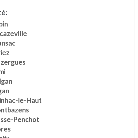
té:
bin
cazeville
ansac
iez
lzergues
mi
lgan
gan
vinhac-le-Haut
ntbazens
isse-Penchot
bres