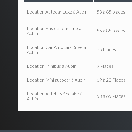
Location Autocar Luxe à Aubin
53 à 85 places
Location Bus de tourisme à
55 à 85 places
Aubin
Location Car Autocar-Drive à
75 Places
Aubin
Location Minibus à Aubin
9 Places
Location Mini autocar à Aubin
19 à 22 Places
Location Autobus Scolaire à
53 à 65 Places
Aubin