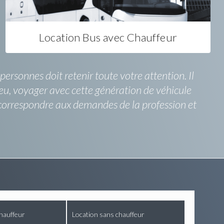
Location Bus avec Chauffeur
ersonnes doit retenir toute votre attention. Il
eu, voyager avec cette génération de véhicule
r correspondre aux demandes de la profession et
hauffeur
Location sans chauffeur