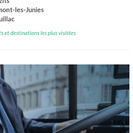
zits
mont-les-Junies
illac
 et destinations les plus visitées