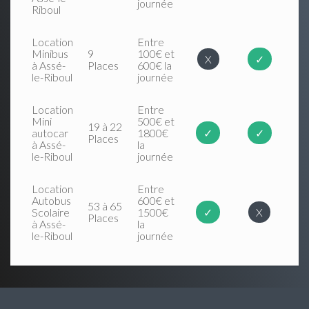
journée
Riboul
Location
Entre
Minibus
9
100€ et
X
✓
à Assé-
Places
600€ la
le-Riboul
journée
Location
Entre
Mini
500€ et
19 à 22
autocar
1800€
✓
✓
Places
à Assé-
la
le-Riboul
journée
Location
Entre
Autobus
600€ et
53 à 65
Scolaire
1500€
✓
X
Places
à Assé-
la
le-Riboul
journée