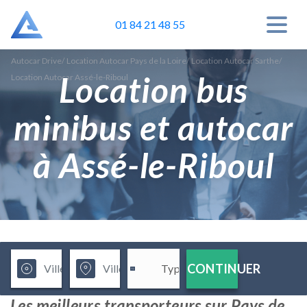
01 84 21 48 55
Autocar Drive
/
Location Autocar Pays de la Loire
/
Location Autocar Sarthe
/
Location bus
Location Autocar Assé-le-Riboul
minibus et autocar
à Assé-le-Riboul
CONTINUER
Les meilleurs transporteurs sur Pays de