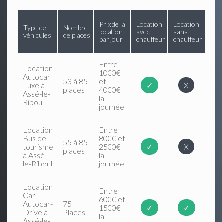
Prix de la
Location
Location
Type de
Nombre
location
avec
sans
véhicules
de places
par jour
chauffeur
chauffeur
Entre
Location
1000€
Autocar
53 à 85
et
Luxe à
✓
X
places
4000€
Assé-le-
la
Riboul
journée
Location
Entre
Bus de
800€ et
55 à 85
tourisme
2500€
✓
X
places
à Assé-
la
le-Riboul
journée
Location
Entre
Car
600€ et
Autocar-
75
1500€
✓
✓
Drive à
Places
la
Assé-le-