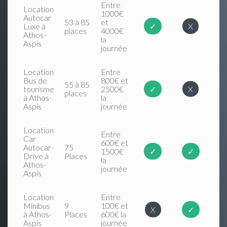
Entre
Location
1000€
Autocar
53 à 85
et
Luxe à
✓
X
places
4000€
Athos-
la
Aspis
journée
Location
Entre
Bus de
800€ et
55 à 85
tourisme
2500€
✓
X
places
à Athos-
la
Aspis
journée
Location
Entre
Car
600€ et
Autocar-
75
1500€
✓
✓
Drive à
Places
la
Athos-
journée
Aspis
Location
Entre
Minibus
9
100€ et
X
✓
à Athos-
Places
600€ la
Aspis
journée