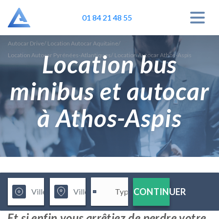
01 84 21 48 55
Autocar Drive
/
Location Autocar Aquitaine
/
Location bus
Location Autocar Pyrénées-Atlantiques
/
Location Autocar Athos-Aspis
minibus et autocar
à Athos-Aspis
CONTINUER
Et si enfin vous arrêtiez de perdre votre