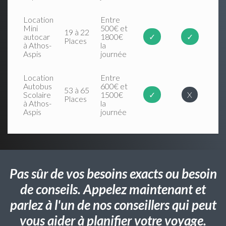
Location
Entre
Mini
500€ et
19 à 22
autocar
1800€
✓
✓
Places
à Athos-
la
Aspis
journée
Location
Entre
Autobus
600€ et
53 à 65
Scolaire
1500€
✓
X
Places
à Athos-
la
Aspis
journée
Pas sûr de vos besoins exacts ou besoin
de conseils. Appelez maintenant et
parlez à l'un de nos conseillers qui peut
vous aider à planifier votre voyage.