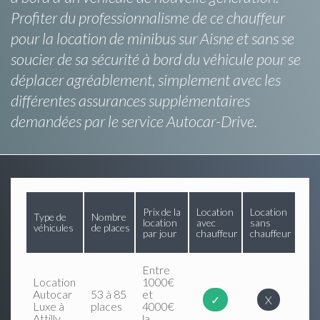
Profiter du professionnalisme de ce chauffeur
pour la location de minibus sur Aisne et sans se
soucier de sa sécurité à bord du véhicule pour se
déplacer agréablement, simplement avec les
différentes assurances supplémentaires
demandées par le service Autocar-Drive.
Prix de la
Location
Location
Type de
Nombre
location
avec
sans
véhicules
de places
par jour
chauffeur
chauffeur
Entre
Location
1000€
Autocar
53 à 85
et
✓
X
Luxe à
places
4000€
Attilly
la