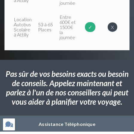
à Attilly
journée
Entre
Location
600€ et
Autobus
53 à 65
1500€
✓
X
Scolaire
Places
la
à Attilly
journée
Pas sûr de vos besoins exacts ou besoin
de conseils. Appelez maintenant et
parlez à l'un de nos conseillers qui peut
vous aider à planifier votre voyage.
Assistance Téléphonique