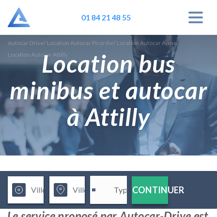
01 84 21 48 55
Autocar Drive
/
Location Autocar Picardie
/
Location Autocar Aisne
/
Location bus
Location Autocar Attilly
minibus et autocar
à Attilly
CONTINUER
Le service proposé par Autocar-Drive est