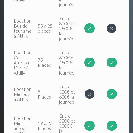
journée
Entre
Location
800€ et
Bus de
55 à 85
2500€
✓
X
tourisme
places
la
à Attilly
journée
Location
Entre
Car
600€ et
75
Autocar-
1500€
✓
✓
Places
Drive à
la
Attilly
journée
Entre
Location
9
100€ et
Minibus
X
✓
Places
600€ la
à Attilly
journée
Entre
Location
500€ et
Mini
19 à 22
1800€
✓
✓
autocar
Places
la