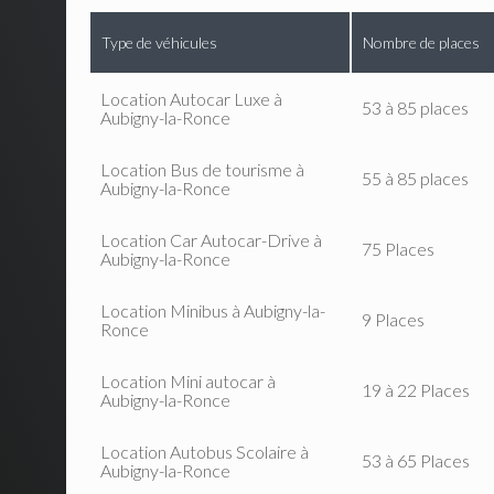
Type de véhicules
Nombre de places
Location Autocar Luxe à
53 à 85 places
Aubigny-la-Ronce
Location Bus de tourisme à
55 à 85 places
Aubigny-la-Ronce
Location Car Autocar-Drive à
75 Places
Aubigny-la-Ronce
Location Minibus à Aubigny-la-
9 Places
Ronce
Location Mini autocar à
19 à 22 Places
Aubigny-la-Ronce
Location Autobus Scolaire à
53 à 65 Places
Aubigny-la-Ronce