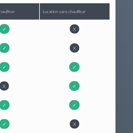
hauffeur
Location sans chauffeur
✓
X
✓
X
✓
✓
X
✓
✓
✓
✓
X