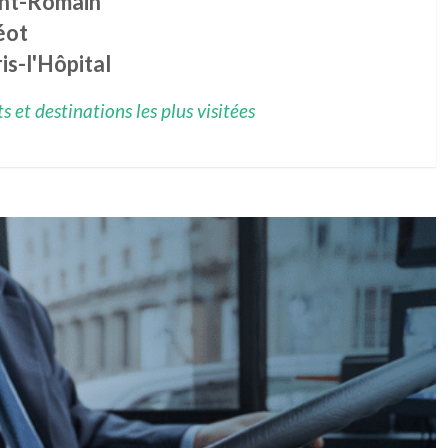
int-Romain
éot
is-l'Hôpital
 et destinations les plus visitées