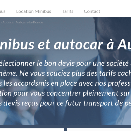
bus
Location Minibus
Tarifs
Contact
n Autocar Aubigny-la-Ronce
nibus et autocar à 
sélectionner le bon devis pour une société 
même. Ne vous souciez plus des tarifs cach
s les accordsmis en place avec nos profes
tion pour vous concentrer pleinement sur
s devis reçus pour ce futur transport de 