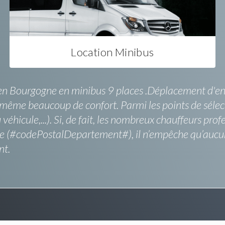
Location Minibus
en Bourgogne en minibus 9 places .Déplacement d'entr
 même beaucoup de confort. Parmi les points de sélect
éhicule,...). Si, de fait, les nombreux chauffeurs prof
e (#codePostalDepartement#), il n’empêche qu’aucun 
nt.