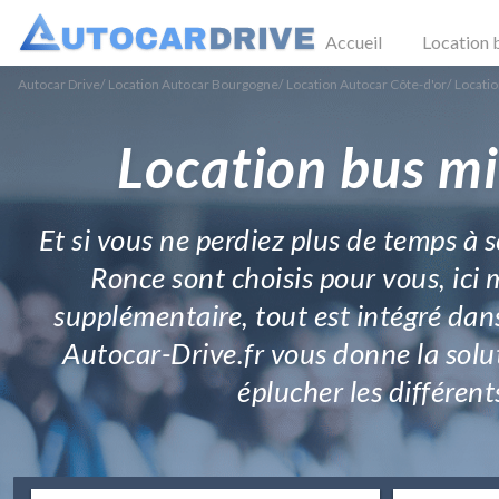
Accueil
Location 
Autocar Drive
/
Location Autocar Bourgogne
/
Location Autocar Côte-d'or
/
Locatio
Location bus mi
Et si vous ne perdiez plus de temps à 
Ronce sont choisis pour vous, ici 
supplémentaire, tout est intégré dan
Autocar-Drive.fr vous donne la solu
éplucher les différent