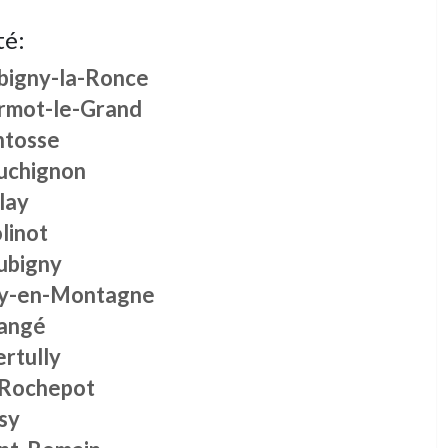
té:
bigny-la-Ronce
rmot-le-Grand
ntosse
uchignon
lay
linot
ubigny
ry-en-Montagne
angé
rtully
 Rochepot
sy