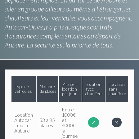
aller en groupe ailleurs ou même à l'étranger, les
chauffeurs et leur véhicules vous accompagnent.
Autocar-Drive.fr a pris quelques contrats
d'assurances complémentaires au départ de
Aubure. La sécurité est la priorité de tous.
Prix de la
Location
Location
Type de
Nombre
location
avec
sans
véhicules
de places
par jour
chauffeur
chauffeur
Entre
Location
1000€
Autocar
53 à 85
et
✓
X
Luxe à
places
4000€
Aubure
la
journée