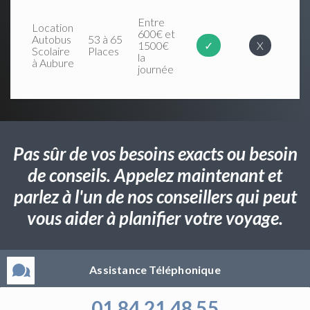
Entre
Location
600€ et
Autobus
53 à 65
1500€
✓
X
Scolaire
Places
la
à Aubure
journée
Pas sûr de vos besoins exacts ou besoin
de conseils. Appelez maintenant et
parlez à l'un de nos conseillers qui peut
vous aider à planifier votre voyage.
Assistance Téléphonique
01 84 21 48 55