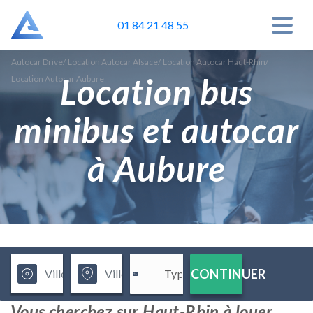
01 84 21 48 55
Autocar Drive
/
Location Autocar Alsace
/
Location Autocar Haut-Rhin
/
Location bus
Location Autocar Aubure
minibus et autocar
à Aubure
CONTINUER
Vous cherchez sur Haut-Rhin à louer