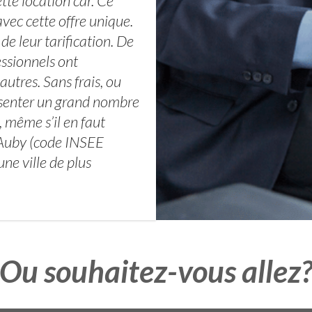
tte location car. Ce
avec cette offre unique.
e leur tarification. De
essionnels ont
autres. Sans frais, ou
résenter un grand nombre
, même s’il en faut
: Auby (code INSEE
e ville de plus
Ou souhaitez-vous allez