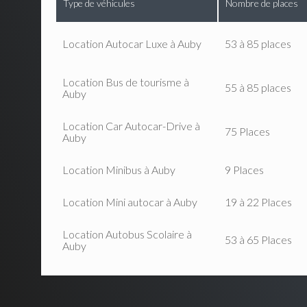
Type de véhicules
Nombre de places
Location Autocar Luxe à Auby
53 à 85 places
Location Bus de tourisme à
55 à 85 places
Auby
Location Car Autocar-Drive à
75 Places
Auby
Location Minibus à Auby
9 Places
Location Mini autocar à Auby
19 à 22 Places
Location Autobus Scolaire à
53 à 65 Places
Auby