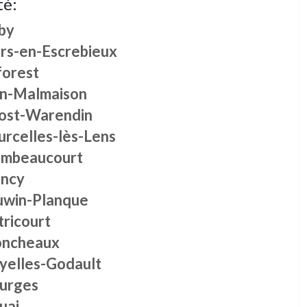
té:
by
ers-en-Escrebieux
forest
in-Malmaison
ost-Warendin
urcelles-lès-Lens
imbeaucourt
incy
uwin-Planque
tricourt
ncheaux
yelles-Godault
urges
uai