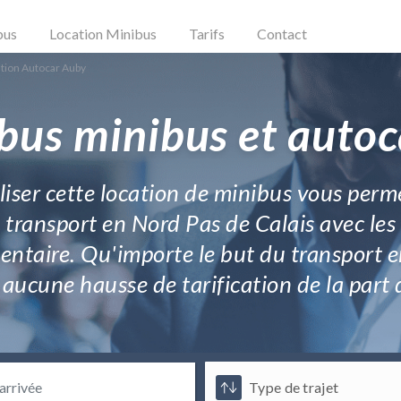
bus
Location Minibus
Tarifs
Contact
tion Autocar Auby
bus minibus et auto
aliser cette location de minibus vous perm
 transport en Nord Pas de Calais avec les
entaire. Qu'importe le but du transport e
aucune hausse de tarification de la part d