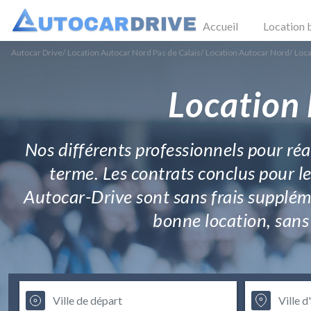
Accueil
Location 
Autocar Drive
/
Location Autocar Nord Pas de Calais
/
Location Autocar Nord
/
Loca
Location 
Nos différents professionnels pour ré
terme. Les contrats conclus pour le
Autocar-Drive sont sans frais supplém
bonne location, sans 