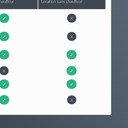
hauffeur
Location sans chauffeur
✓
X
✓
X
✓
✓
X
✓
✓
✓
✓
X