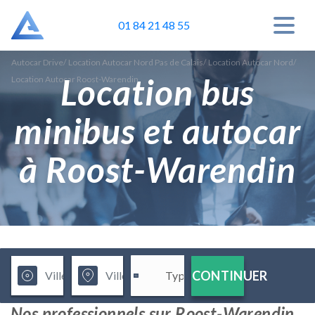
01 84 21 48 55
Autocar Drive
/
Location Autocar Nord Pas de Calais
/
Location Autocar Nord
/
Location bus
Location Autocar Roost-Warendin
minibus et autocar
à Roost-Warendin
CONTINUER
Nos professionnels sur Roost-Warendin