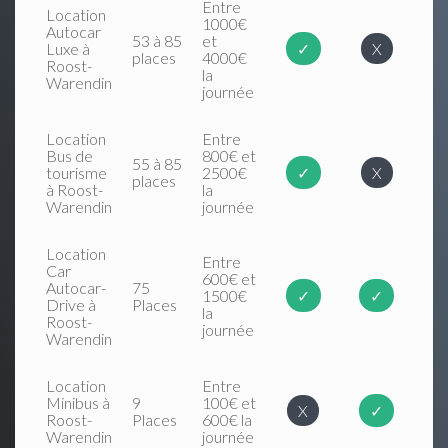
Entre
Location
1000€
Autocar
53 à 85
et
Luxe à
✓
X
places
4000€
Roost-
la
Warendin
journée
Location
Entre
Bus de
800€ et
55 à 85
tourisme
2500€
✓
X
places
à Roost-
la
Warendin
journée
Location
Entre
Car
600€ et
Autocar-
75
1500€
✓
✓
Drive à
Places
la
Roost-
journée
Warendin
Location
Entre
Minibus à
9
100€ et
X
✓
Roost-
Places
600€ la
Warendin
journée