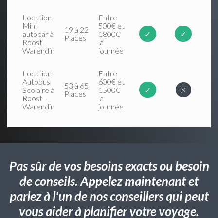
Location
Entre
Mini
500€ et
19 à 22
autocar à
1800€
✓
✓
Places
Roost-
la
Warendin
journée
Location
Entre
Autobus
600€ et
53 à 65
Scolaire à
1500€
✓
X
Places
Roost-
la
Warendin
journée
Pas sûr de vos besoins exacts ou besoin
de conseils. Appelez maintenant et
parlez à l'un de nos conseillers qui peut
vous aider à planifier votre voyage.