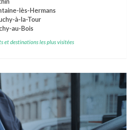
chin
ntaine-lès-Hermans
uchy-à-la-Tour
chy-au-Bois
 et destinations les plus visitées