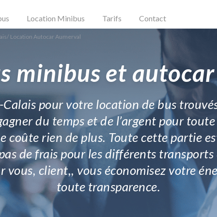
bus
Location Minibus
Tarifs
Contact
ais
/
Location Autocar Aumerval
s minibus et autoca
e-Calais pour votre location de bus trouvé
 gagner du temps et de l’argent pour tout
ne coûte rien de plus. Toute cette partie es
as de frais pour les différents transports
our vous, client,, vous économisez votre én
toute transparence.