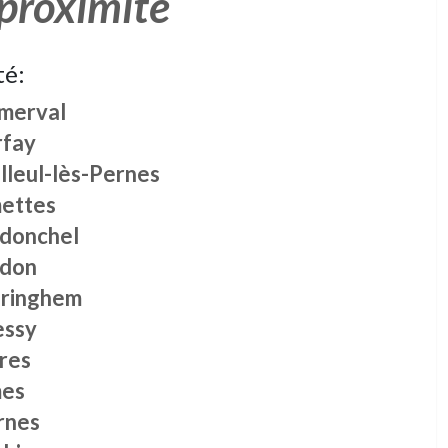
 proximité
té:
merval
rfay
lleul-lès-Pernes
ettes
donchel
don
oringhem
essy
res
es
rnes