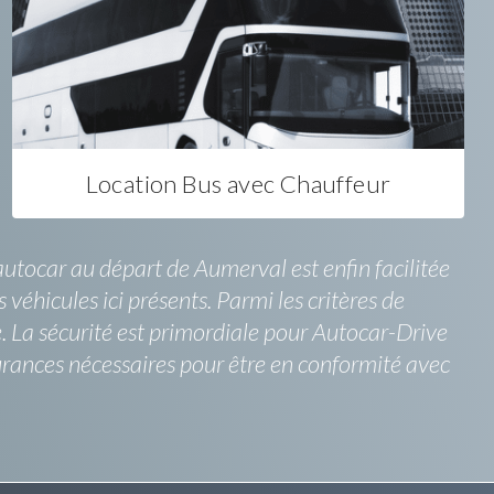
Location Bus avec Chauffeur
autocar au départ de Aumerval est enfin facilitée
 véhicules ici présents. Parmi les critères de
e. La sécurité est primordiale pour Autocar-Drive
rances nécessaires pour être en conformité avec