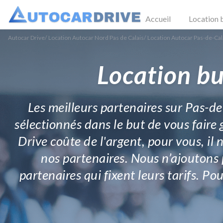
Accueil
Location 
Autocar Drive
/
Location Autocar Nord Pas de Calais
/
Location Autocar Pas-de-Cal
Location bu
Les meilleurs partenaires sur Pas-d
sélectionnés dans le but de vous faire
Drive coûte de l'argent, pour vous, il 
nos partenaires. Nous n’ajoutons p
partenaires qui fixent leurs tarifs. P