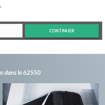
?
CONTINUER
bus dans le 62550