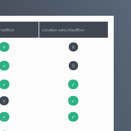
hauffeur
Location sans chauffeur
✓
X
✓
X
✓
✓
X
✓
✓
✓